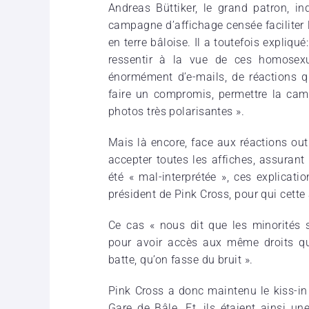
Andreas Büttiker, le grand patron, ind
campagne d’affichage censée faciliter 
en terre bâloise. Il a toutefois expliq
ressentir à la vue de ces homosexue
énormément d’e-mails, de réactions q
faire un compromis, permettre la ca
photos très polarisantes ».
Mais là encore, face aux réactions outr
accepter toutes les affiches, assuran
été « mal-interprétée », ces explicat
président de Pink Cross, pour qui cette 
Ce cas « nous dit que les minorités
pour avoir accès aux même droits que
batte, qu’on fasse du bruit ».
Pink Cross a donc maintenu le kiss-in 
Gare de Bâle. Et, ils étaient ainsi u