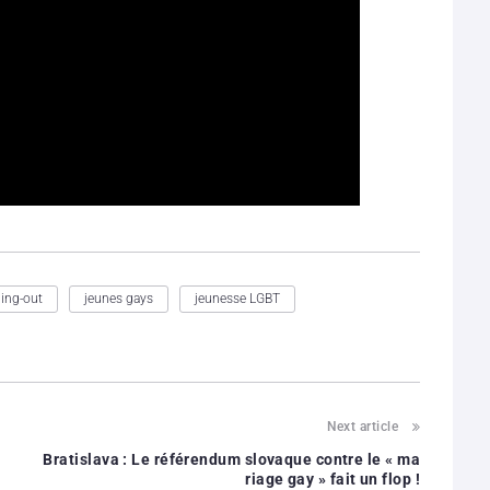
ing-out
jeunes gays
jeunesse LGBT
Next article
Bratislava : Le référendum slovaque contre le « ma
riage gay » fait un flop !