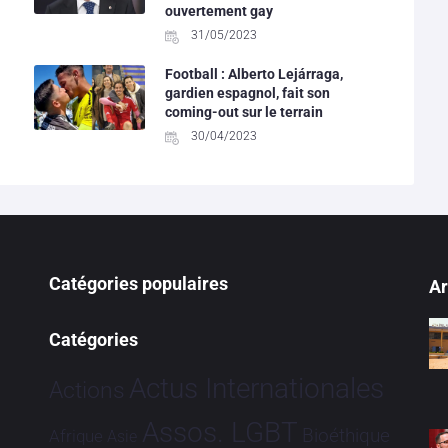
ouvertement gay
31/05/2023
Football : Alberto Lejárraga,
gardien espagnol, fait son
coming-out sur le terrain
30/04/2023
Catégories populaires
Ar
Catégories
Actus Internationales
Actions
Assos. LGBT
Bioéthique
Afrique
Asie