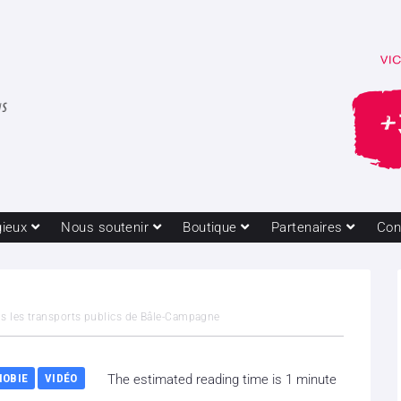
gieux
Nous soutenir
Boutique
Partenaires
Con
ans les transports publics de Bâle-Campagne
OBIE
VIDÉO
The estimated reading time is 1 minute