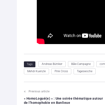
Andreas Büttiker
Bâle-Campagne
com
Tags
Mehdi Kuenzle
Pink Cross
Tageswoche
Previous article
« HomoLogué(e) » : Une soirée thématique autour
de l’homophobie en Banlieue