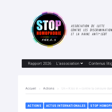
Rapport 2026
L’association
Contenus liti
Accueil
Actions
Un « Kiss in » contre la censure d
ACTIONS
ACTUS INTERNATIONALES
STOP HOMOPH