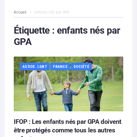
L’association
Accueil
enfants nés par GPA
Contenus litigieux
Étiquette :
enfants nés par
GPA
Nous soutenir
Boutique
ASSOS. LGBT
FRANCE
SOCIÉTÉ
Partenaires
Contacts
Hébergement solidaire
IFOP : Les enfants nés par GPA doivent
être protégés comme tous les autres