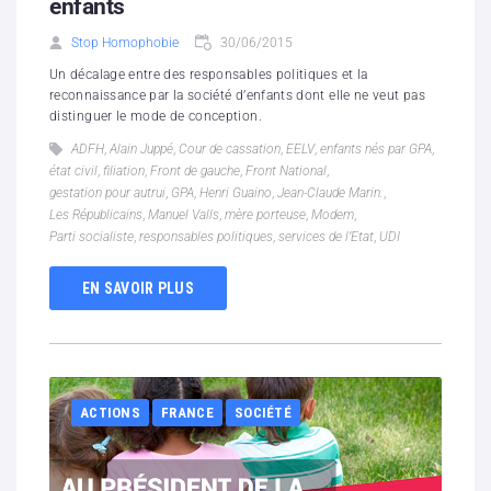
enfants
Stop Homophobie
30/06/2015
Un décalage entre des responsables politiques et la
reconnaissance par la société d’enfants dont elle ne veut pas
distinguer le mode de conception.
ADFH
,
Alain Juppé
,
Cour de cassation
,
EELV
,
enfants nés par GPA
,
état civil
,
filiation
,
Front de gauche
,
Front National
,
gestation pour autrui
,
GPA
,
Henri Guaino
,
Jean-Claude Marin.
,
Les Républicains
,
Manuel Valls
,
mère porteuse
,
Modem
,
Parti socialiste
,
responsables politiques
,
services de l’Etat
,
UDI
EN SAVOIR PLUS
ACTIONS
FRANCE
SOCIÉTÉ