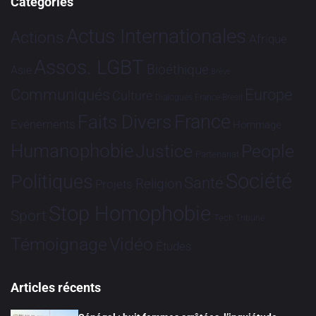
Catégories
Actus Internationales
Actions
Afrique
Assos. LGBT
Bioéthique
Asie
Brève
Communiqués
Europe
Culture
Dialogues France-Brésil
France
Faits Divers
Evénements
Hommage
Humanophobie
Justice
People
Partenariat
Société
Politiques
Santé
Religion
Projets
Stop Homophobie
Sport
Tech
Tribune
Vidéo
Témoignage
Études
Articles récents