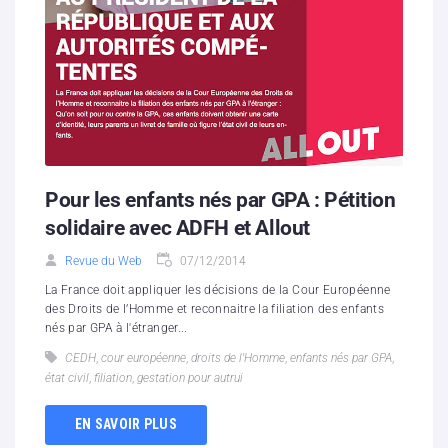
Pour les enfants nés par GPA : Pétition
solidaire avec ADFH et Allout
Revue du Web
07/12/2014
La France doit appliquer les décisions de la Cour Européenne
des Droits de l’Homme et reconnaitre la filiation des enfants
nés par GPA à l'étranger...
CEDH
,
cour européenne
,
droits de l'Homme
,
enfants nés par GPA
,
état civil
,
filiation
,
gestation pour autrui
EN SAVOIR PLUS