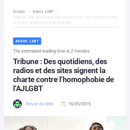
L’association
Accueil
Assos. LGBT
Tribune : Des quotidiens, des radios et des sites signent la char
te contre l’homophobie de l’AJLGBT
Contenus litigieux
Nous soutenir
ASSOS. LGBT
The estimated reading time is 2 minutes
Boutique
Tribune : Des quotidiens, des
Partenaires
radios et des sites signent la
charte contre l’homophobie de
Contacts
l’AJLGBT
Hébergement solidaire
Revue du Web
16/05/2015