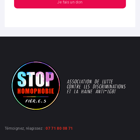
Je fais un don
Témoignez, réagissez :
07 71 80 08 71