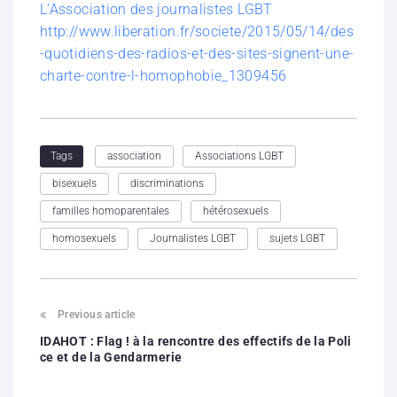
L’Association des journalistes LGBT
http://www.liberation.fr/societe/2015/05/14/des
-quotidiens-des-radios-et-des-sites-signent-une-
charte-contre-l-homophobie_1309456
association
Associations LGBT
Tags
bisexuels
discriminations
familles homoparentales
hétérosexuels
homosexuels
Journalistes LGBT
sujets LGBT
Previous article
IDAHOT : Flag ! à la rencontre des effectifs de la Poli
ce et de la Gendarmerie