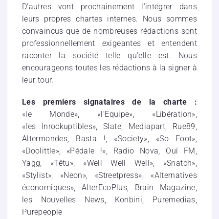
D’autres vont prochainement l’intégrer dans
leurs propres chartes internes. Nous sommes
convaincus que de nombreuses rédactions sont
professionnellement exigeantes et entendent
raconter la société telle qu’elle est. Nous
encourageons toutes les rédactions à la signer à
leur tour.
Les premiers signataires de la charte :
«le Monde», «l’Equipe», «Libération»,
«les Inrockuptibles», Slate, Mediapart, Rue89,
Altermondes, Basta !, «Society», «So Foot»,
«Doolittle», «Pédale !», Radio Nova, Ouï FM,
Yagg, «Têtu», «Well Well Well», «Snatch»,
«Stylist», «Neon», «Streetpress», «Alternatives
économiques», AlterEcoPlus, Brain Magazine,
les Nouvelles News, Konbini, Puremedias,
Purepeople