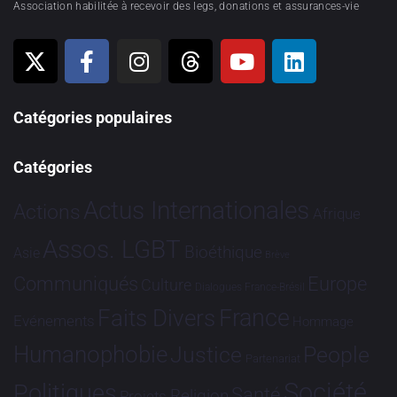
Association habilitée à recevoir des legs, donations et assurances-vie
Catégories populaires
Catégories
Actus Internationales
Actions
Afrique
Assos. LGBT
Bioéthique
Asie
Brève
Communiqués
Europe
Culture
Dialogues France-Brésil
France
Faits Divers
Evénements
Hommage
Humanophobie
Justice
People
Partenariat
Société
Politiques
Santé
Religion
Projets