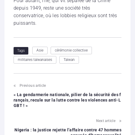
Pour autant, l’île, qui vit séparée de la Chine
depuis 1949, reste une société très
conservatrice, où les lobbies religieux sont très
puissants.
Asie
cérémonie collective
Tags
militaires taïwanaises
Taïwan
Previous article
« La gendarmerie nationale, pilier de la sécurité des f
rançais, recule sur la lutte contre les violences anti-L
GBT ! »
Next article
Nigeria : la justice rejette l’affaire contre 47 hommes