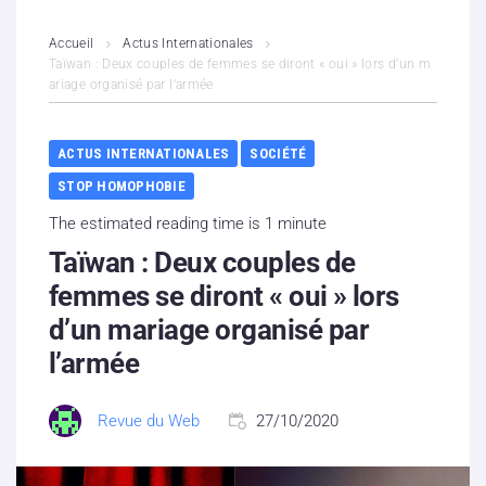
L’association
Accueil
Actus Internationales
Taïwan : Deux couples de femmes se diront « oui » lors d’un m
ariage organisé par l’armée
Contenus litigieux
Nous soutenir
ACTUS INTERNATIONALES
SOCIÉTÉ
STOP HOMOPHOBIE
Boutique
The estimated reading time is 1 minute
Partenaires
Taïwan : Deux couples de
femmes se diront « oui » lors
Contacts
d’un mariage organisé par
l’armée
Hébergement solidaire
Revue du Web
27/10/2020