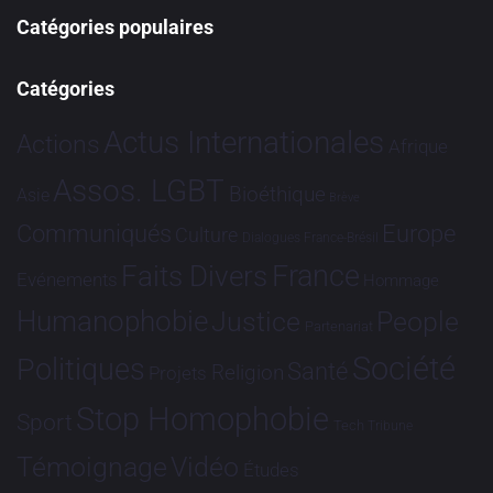
Catégories populaires
Catégories
Actus Internationales
Actions
Afrique
Assos. LGBT
Bioéthique
Asie
Brève
Communiqués
Europe
Culture
Dialogues France-Brésil
France
Faits Divers
Evénements
Hommage
Humanophobie
Justice
People
Partenariat
Société
Politiques
Santé
Religion
Projets
Stop Homophobie
Sport
Tech
Tribune
Vidéo
Témoignage
Études