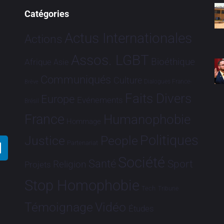
Catégories
Actus Internationales
Actions
Assos. LGBT
Bioéthique
Afrique
Asie
Communiqués
Culture
Dialogues France-
Brève
Faits Divers
Europe
Evénements
Brésil
France
Humanophobie
Hommage
Politiques
Justice
People
Partenariat
Société
Santé
Sport
Religion
Projets
Stop Homophobie
Tech
Tribune
Vidéo
Témoignage
Études