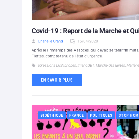
Covid-19 : Report de la Marche et Qu
Chanelle Grand
15/04/2020
Après le Printemps des Assoces, qui devait se tenir fin mars
Fiertés, compte-tenu de l’état d’urgence.
agressions LGBTphobes
,
Inter-LGBT
,
Marche des fiertés
,
Marlène
EN SAVOIR PLUS
BIOÉTHIQUE
FRANCE
POLITIQUES
STOP HOM