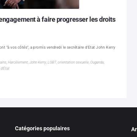
engagement à faire progresser les droits
nt "à vos côtés", a promis vendredi le secrétaire d'Etat John Kerry
ains
,
Harcèlement
,
John Kerry
,
LGBT
,
orientation sexuelle
,
Ouganda
,
 d'Etat
Catégories populaires
Ar