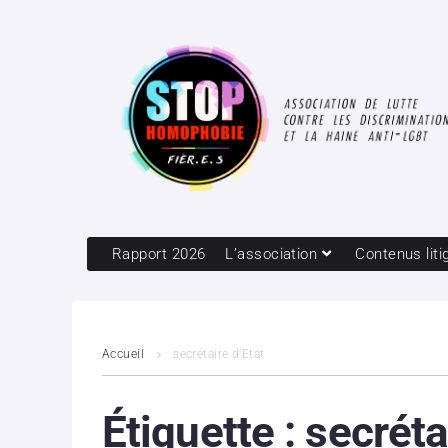
Rapport 2026
L’association
Contenus liti
Accueil
secrétaire d’Etat
Étiquette :
secréta