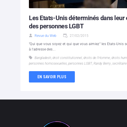
Les Etats-Unis déterminés dans leur 
des personnes LGBT
Revue du Web
27/02/2015
"Qui que vous soyez et qui que vous aimiez" les Etats-Unis so
à l'adresse des...
Bangladesh
,
droit constitutionnel
,
droits de l'Homme
,
droits hum
personnes homosexuelles
,
personnes LGBT
,
Randy Berry
,
secrétaire
EN SAVOIR PLUS