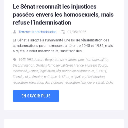
Le Sénat reconnaît les injustices
passées envers les homosexuels, mais
refuse l’indemnisation
Terrence Khatchadourian
07/05/2025
Le Sénat a adopté à l'unanimité une loi de réhabilitation des
condamnations pour homosexualité entre 1945 et 1982, mais
a rejeté le volet indemnitaire, suscitant des...
1945-1982
,
Aurore Bergé
,
condamnations pour homosexualité
,
Discrimination
,
Droits
,
Homosexualité en France
,
Hussein Bourgi
,
indemnité
,
justice
,
législation
,
législation discriminatoire
,
LGBTQ
,
liberté
,
Loi
,
mémoire
,
politique de l'État
,
préjudice
,
réhabilitation
,
réparation
,
réparation des victimes
,
réparation financière
,
sénat
,
Vichy
EN SAVOIR PLUS