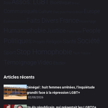
Assos. LGBT
Bioéthique
Asie
Brève
Communiqués
Europe
Culture
Dialogues France-Brésil
France
Faits Divers
Evénements
Hommage
Humanophobie
Justice
People
Partenariat
Société
Politiques
Santé
Religion
Projets
Stop Homophobie
Sport
Tech
Tribune
Vidéo
Témoignage
Études
Articles récents
Sénégal : huit femmes arrêtées, l’inquiétude
grandit face à la répression LGBT+
02/08/2026
Un élu républicain, qui présentait les LGBTQ+