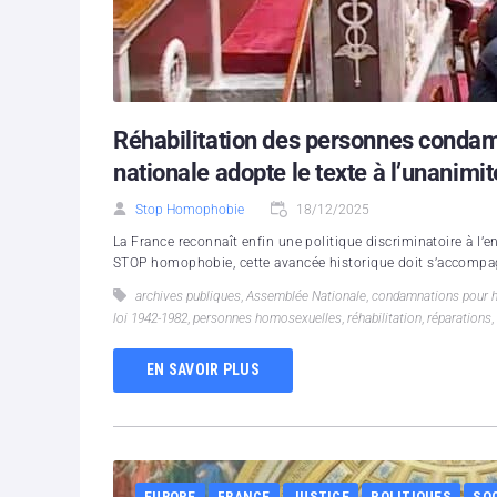
Réhabilitation des personnes conda
nationale adopte le texte à l’unanimi
Stop Homophobie
18/12/2025
La France reconnaît enfin une politique discriminatoire à l
STOP homophobie, cette avancée historique doit s’accompagn
archives publiques
,
Assemblée Nationale
,
condamnations pour 
loi 1942-1982
,
personnes homosexuelles
,
réhabilitation
,
réparations
,
EN SAVOIR PLUS
EUROPE
FRANCE
JUSTICE
POLITIQUES
SO