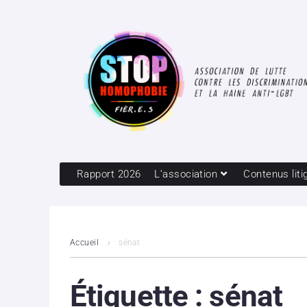
Rapport 2026
L’association
Contenus liti
Accueil
sénat
Étiquette :
sénat