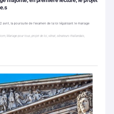
ge majorité, en première lecture, le projet
te.s
 avril, la poursuite de l’examen de la loi légalisant le mariage
korn
,
Mariage pour tous
,
projet de loi
,
sénat
,
sénateurs thaïlandais
,