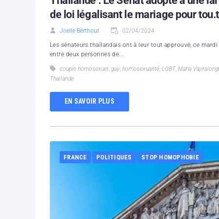
Thaïlande : Le Sénat adopte à une lar
de loi légalisant le mariage pour tou.
Joelle Berthout
02/04/2024
Les sénateurs thaïlandais ont à leur tout approuvé, ce mardi 2
entre deux personnes de...
couple homosexuel
,
gay
,
homosexualité
,
LGBT
,
Maha Vajiralong
Thaïlande
EN SAVOIR PLUS
FRANCE
POLITIQUES
STOP HOMOPHOBIE