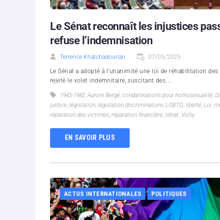
Le Sénat reconnaît les injustices pa
refuse l’indemnisation
Terrence Khatchadourian
07/05/2025
Le Sénat a adopté à l'unanimité une loi de réhabilitation 
rejeté le volet indemnitaire, suscitant des...
1945-1982
,
Aurore Bergé
,
condamnations pour homosexualité
,
D
justice
,
législation
,
législation discriminatoire
,
LGBTQ
,
liberté
,
Loi
,
m
réparation des victimes
,
réparation financière
,
sénat
,
Vichy
EN SAVOIR PLUS
ACTUS INTERNATIONALES
POLITIQUES