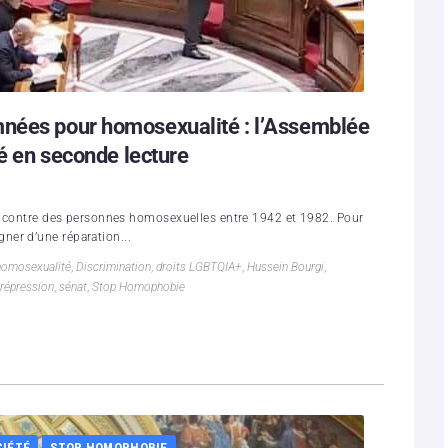
mnées pour homosexualité : l’Assemblée
té en seconde lecture
’encontre des personnes homosexuelles entre 1942 et 1982. Pour
er d’une réparation...
homosexualité
,
Discrimination
,
droits LGBTQIA+
,
Hussein Bourgi
,
répression
,
sénat
,
Stop Homophobie
CIÉTÉ
STOP HOMOPHOBIE