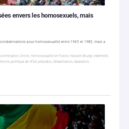
ssées envers les homosexuels, mais
des condamnations pour homosexualité entre 1945 et 1982, mais a
iscrimination
,
Droits
,
Homosexualité en France
,
Hussein Bourgi
,
indemnité
,
émoire
,
politique de l'État
,
préjudice
,
réhabilitation
,
réparation
,