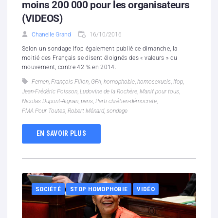
moins 200 000 pour les organisateurs
(VIDEOS)
Chanelle Grand
16/10/2016
Selon un sondage Ifop également publié ce dimanche, la
moitié des Français se disent éloignés des « valeurs » du
mouvement, contre 42 % en 2014.
Femen
,
François Fillon
,
GPA
,
homophobie
,
homosexuels
,
Ifop
,
Jean-Frédéric Poisson
,
Ludovine de la Rochère
,
Manif pour tous
,
Nicolas Dupont-Aignan
,
paris
,
Parti chrétien-démocrate
,
PMA Pour Toutes
,
Robert Ménard
,
sondage
EN SAVOIR PLUS
SOCIÉTÉ
STOP HOMOPHOBIE
VIDÉO