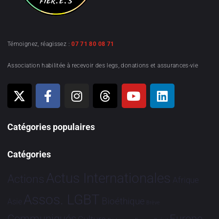
Témoignez, réagissez :
07 71 80 08 71
Association habilitée à recevoir des legs, donations et assurances-vie
Catégories populaires
Catégories
Actus Internationales
Actions
Afrique
Assos. LGBT
Bioéthique
Asie
Brève
Communiqués
Europe