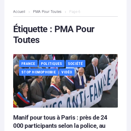
L’association
Accueil
PMA Pour Toutes
Page 6
Contenus litigieux
Étiquette :
PMA Pour
Toutes
Nous soutenir
Boutique
FRANCE
POLITIQUES
SOCIÉTÉ
Partenaires
STOP HOMOPHOBIE
VIDÉO
Contacts
Hébergement solidaire
Manif pour tous à Paris : près de 24
000 participants selon la police, au