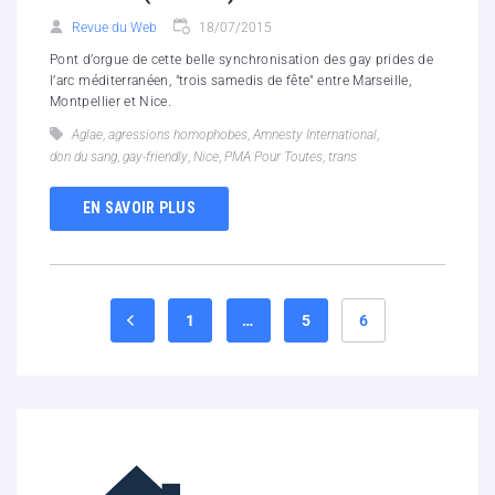
Revue du Web
18/07/2015
Pont d’orgue de cette belle synchronisation des gay prides de
l’arc méditerranéen, "trois samedis de fête" entre Marseille,
Montpellier et Nice.
Aglae
,
agressions homophobes
,
Amnesty International
,
don du sang
,
gay-friendly
,
Nice
,
PMA Pour Toutes
,
trans
EN SAVOIR PLUS
1
…
5
6