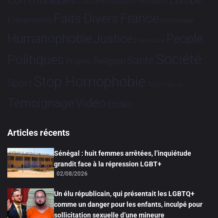
Culture
Dialogues France-Brésil
France
Faits Divers
Evénements
Hommage
Humanophobie
Justice
People
Partenariat
Société
Politiques
Santé
Religion
Projets
Stop Homophobie
Sport
Tech
Tribune
Vidéo
Témoignage
Études
Articles récents
Sénégal : huit femmes arrêtées, l’inquiétude
grandit face à la répression LGBT+
02/08/2026
Un élu républicain, qui présentait les LGBTQ+
comme un danger pour les enfants, inculpé pour
sollicitation sexuelle d’une mineure