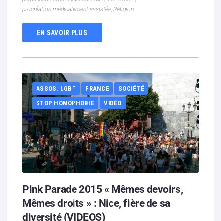
procréation médicalement assistée
,
Religion
EN SAVOIR PLUS
ASSOS. LGBT
FRANCE
SOCIÉTÉ
STOP HOMOPHOBIE
VIDÉO
Pink Parade 2015 « Mêmes devoirs,
Mêmes droits » : Nice, fière de sa
diversité (VIDEOS)