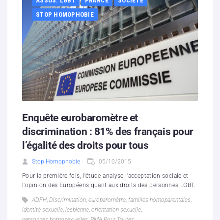
ASSOS. LGBT
FRANCE
SOCIÉTÉ
STOP HOMOPHOBIE
Enquête eurobaromètre et
discrimination : 81% des français pour
l’égalité des droits pour tous
Stop Homophobie
05/10/2015
Pour la première fois, l'étude analyse l'acceptation sociale et
l'opinion des Européens quant aux droits des personnes LGBT.
ADFH
,
Discrimination
,
eurobaromètre
,
familles homoparentales
,
identité sexuelle
,
lesbienne
,
orientation sexuelle
,
personnes homosexuelles
,
PMA Pour Toutes
,