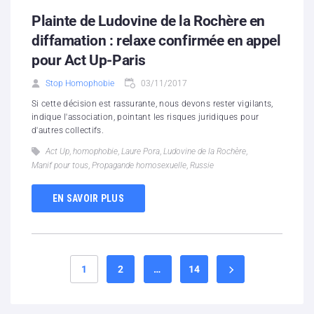
Plainte de Ludovine de la Rochère en
diffamation : relaxe confirmée en appel
pour Act Up-Paris
Stop Homophobie
03/11/2017
Si cette décision est rassurante, nous devons rester vigilants,
indique l'association, pointant les risques juridiques pour
d'autres collectifs.
Act Up
,
homophobie
,
Laure Pora
,
Ludovine de la Rochère
,
Manif pour tous
,
Propagande homosexuelle
,
Russie
EN SAVOIR PLUS
1
2
…
14