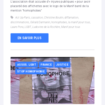
L'association était accusée d'« injures publiques » pour avoir
placardé des affichettes avec le logo de la Manif barré de la
mention "homophobes"
Act Up-Paris
,
cassation
,
Christine Boutin
,
diffamation
,
discriminations
,
Gérald Darmanin
,
homophobes
,
la manif pour tous
,
Laure Pora
,
LGBT
,
Ludovine de la Rochère
,
Manif pour tous
EN SAVOIR PLUS
ASSOS. LGBT
FRANCE
JUSTICE
STOP HOMOPHOBIE