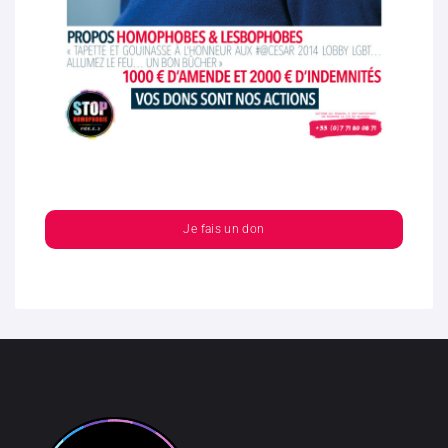
Je fais un don