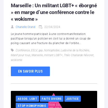
Marseille : Un militant LGBT+ « éborgné
» en marge d’une conférence contre le
« wokisme »
Chanelle Grand
22/04/2024
Le jeune homme participait à une contre-manifestation
pacifique lorsqu'un policier en civil lui a donné un coup de
poing causant une fracture du plancher de l'orbite...
Conférence
,
EELV
,
gay
,
homophobie
,
Ludovine de la Rochère
,
Manif pour tous
,
Marseille
,
militant LGBT+
,
Théo Challande Névoret
,
wokisme
EN SAVOIR PLUS
ASSOS. LGBT
FAITS DIVERS
JUSTICE
STOP HOMOPHOBIE