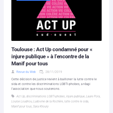
Toulouse : Act Up condamné pour «
injure publique » à l’encontre de la
Manif pour tous
Revue du Web
28/11/2019
Cette décision de justice revient à bailloner la lutte contre le
sida et contre les discriminations LGBTI-phobes, a réagi
l'association que nous soutenons.
Act Up
,
discriminations LGBTI-phobes
,
injure publique
,
Laure Pora
,
Louise Loudriou
,
Ludovine de la Rochère
,
lutte contre le sida
,
Manif pour tous
,
Sara Khoury