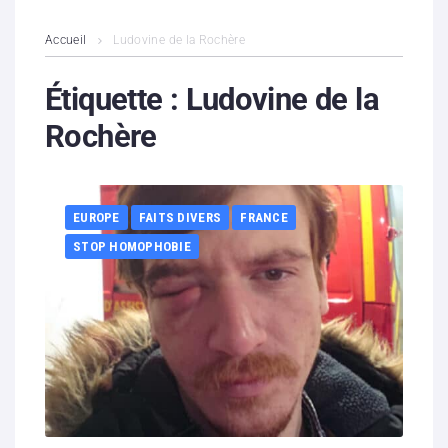
L’association
Accueil
Ludovine de la Rochère
Contenus litigieux
Étiquette :
Ludovine de la
Rochère
Nous soutenir
Boutique
EUROPE
FAITS DIVERS
FRANCE
Partenaires
STOP HOMOPHOBIE
Contacts
Hébergement solidaire