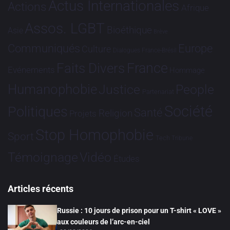
Actus Internationales
Actions
Afrique
Assos. LGBT
Bioéthique
Asie
Brève
Communiqués
Europe
Culture
Dialogues France-Brésil
France
Faits Divers
Evénements
Hommage
Humanophobie
Justice
People
Partenariat
Société
Politiques
Santé
Religion
Projets
Stop Homophobie
Sport
Tech
Tribune
Vidéo
Témoignage
Études
Articles récents
Russie : 10 jours de prison pour un T-shirt « LOVE »
aux couleurs de l’arc-en-ciel