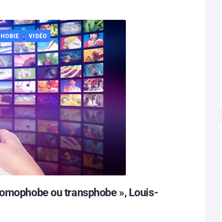
HOBIE
VIDÉO
homophobe ou transphobe », Louis-