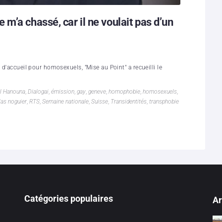
m’a chassé, car il ne voulait pas d’un
 d'accueil pour homosexuels, "Mise au Point" a recueilli le
il Hanouna
,
Dialogai
,
émission
,
gay
,
geneve
,
homophobie
,
homosexuels
,
las noguier
,
RTS
,
Semaine nationale
,
Suisse
,
Transidentités
,
transphobie
Catégories populaires
Ar