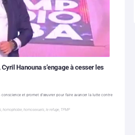
n, Cyril Hanouna s’engage à cesser les
is conscience et promet d’œuvrer pour faire avancer la lutte contre
s
,
homophobie
,
homosexuels
,
le refuge
,
TPMP