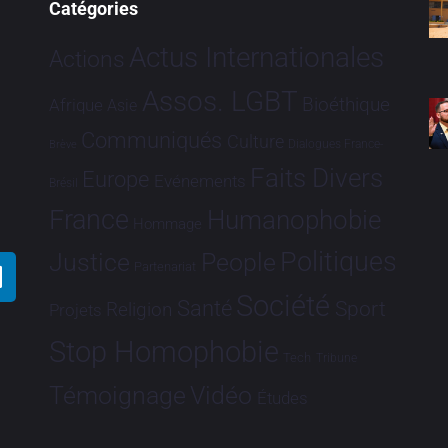
Catégories
Actus Internationales
Actions
Assos. LGBT
Bioéthique
Afrique
Asie
Communiqués
Culture
Dialogues France-
Brève
Faits Divers
Europe
Evénements
Brésil
France
Humanophobie
Hommage
Politiques
Justice
People
Partenariat
Société
Santé
Sport
Religion
Projets
Stop Homophobie
Tech
Tribune
Vidéo
Témoignage
Études