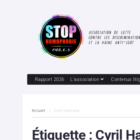
Rapport 2026
L’association
Contenus liti
Accueil
Cyril Hanouna
Étiquette :
Cyril 