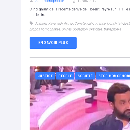
Stop Homophobie
12/08/2017
S'indignant de la récente dérive de Florent Peyre sur TF1, le 
par le droit.
Anthony Kavanagh
,
Arthur
,
Comité Idaho France
,
Conchita Wurst
propos homophobes
,
Shirley Souagnon
,
sketches
,
transphobie
EN SAVOIR PLUS
JUSTICE
PEOPLE
SOCIÉTÉ
STOP HOMOPHOB