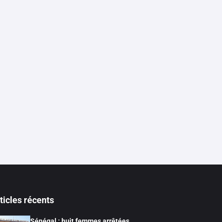
ticles récents
Sénégal : huit femmes arrêtées,