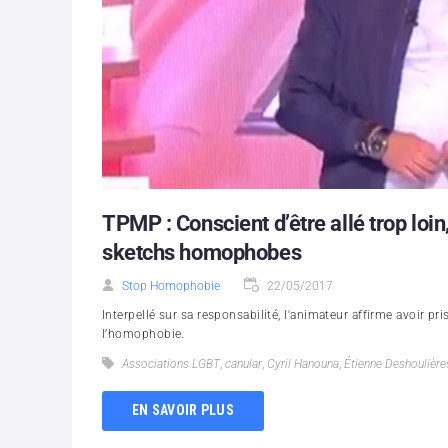
TPMP : Conscient d’être allé trop loi
sketchs homophobes
Stop Homophobie
22/05/2017
Interpellé sur sa responsabilité, l'animateur affirme avoir pr
l’homophobie.
Associations LGBT
,
canular
,
Cyril Hanouna
,
Étienne Deshoulière
EN SAVOIR PLUS