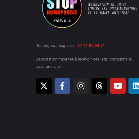
Témoignez, réagissez :
07 71 80 08 71
Association habilitée à recevoir des legs, donations et
assurances-vie