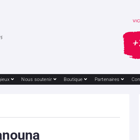
gieux
Nous soutenir
Boutique
Partenaires
Con
Hanouna