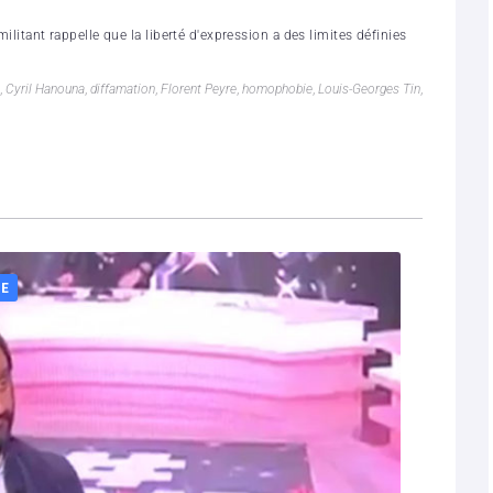
militant rappelle que la liberté d'expression a des limites définies
,
Cyril Hanouna
,
diffamation
,
Florent Peyre
,
homophobie
,
Louis-Georges Tin
,
IE