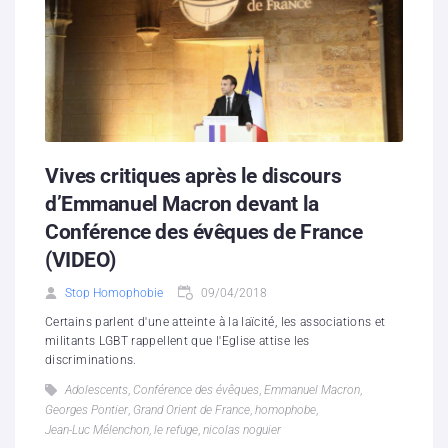
Vives critiques après le discours
d’Emmanuel Macron devant la
Conférence des évêques de France
(VIDEO)
Stop Homophobie
09/04/2018
Certains parlent d'une atteinte à la laïcité, les associations et
militants LGBT rappellent que l'Eglise attise les
discriminations.
Adolescents
,
Conférence des évêques
,
Emmanuel Macron
,
Georges Pontier
,
Grand Orient de France
,
homophobe
,
Jean-Luc Mélenchon
,
le refuge
,
nicolas noguier