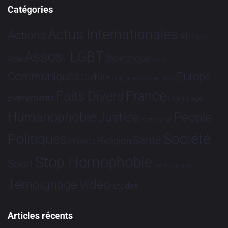
Catégories
Actus Internationales
Actions
Afrique
Assos. LGBT
Bioéthique
Asie
Brève
Communiqués
Europe
Culture
Dialogues France-Brésil
France
Faits Divers
Evénements
Hommage
Humanophobie
Justice
People
Partenariat
Société
Politiques
Santé
Religion
Projets
Stop Homophobie
Sport
Tech
Tribune
Vidéo
Témoignage
Études
Articles récents