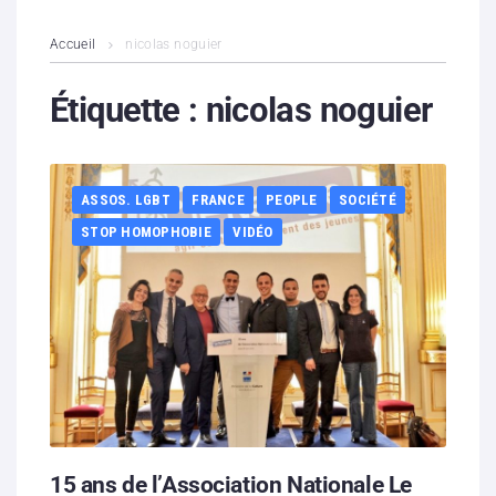
L’association
Accueil
nicolas noguier
Contenus litigieux
Étiquette :
nicolas noguier
Nous soutenir
ASSOS. LGBT
FRANCE
PEOPLE
SOCIÉTÉ
Boutique
STOP HOMOPHOBIE
VIDÉO
Partenaires
Contacts
Hébergement solidaire
15 ans de l’Association Nationale Le