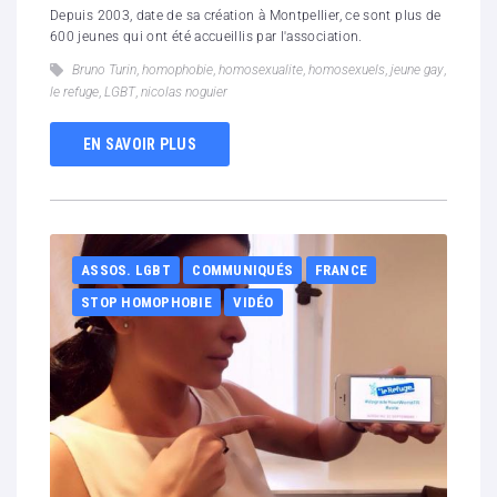
Depuis 2003, date de sa création à Montpellier, ce sont plus de
600 jeunes qui ont été accueillis par l'association.
Bruno Turin
,
homophobie
,
homosexualite
,
homosexuels
,
jeune gay
,
le refuge
,
LGBT
,
nicolas noguier
EN SAVOIR PLUS
ASSOS. LGBT
COMMUNIQUÉS
FRANCE
STOP HOMOPHOBIE
VIDÉO