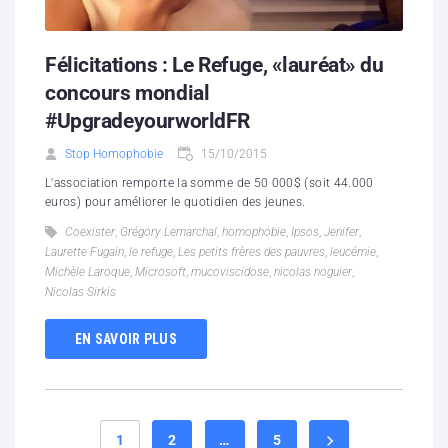
Félicitations : Le Refuge, «lauréat» du
concours mondial
#UpgradeyourworldFR
Stop Homophobie
15/10/2015
L'association remporte la somme de 50 000$ (soit 44.000
euros) pour améliorer le quotidien des jeunes.
Coexister
,
Grégory Lemarchal
,
homophobie
,
Ipsos
,
Jenifer
,
Laurette Fugain
,
le refuge
,
Les petits frères des pauvres
,
leucémie
,
Michèle Laroque
,
Microsoft
,
mucoviscidose
,
nicolas noguier
,
Nicolas Sirkis
EN SAVOIR PLUS
1
2
…
5