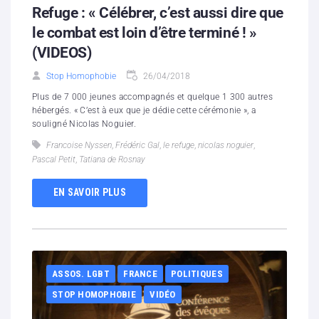
Refuge : « Célébrer, c’est aussi dire que
le combat est loin d’être terminé ! »
(VIDEOS)
Stop Homophobie
26/04/2018
Plus de 7 000 jeunes accompagnés et quelque 1 300 autres
hébergés. « C’est à eux que je dédie cette cérémonie », a
souligné Nicolas Noguier.
Francoise Nyssen
,
Frédéric Gal
,
le refuge
,
nicolas noguier
,
Pascal Petit
,
Tatiana de Rosnay
EN SAVOIR PLUS
ASSOS. LGBT
FRANCE
POLITIQUES
STOP HOMOPHOBIE
VIDÉO