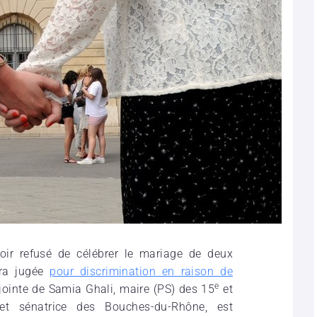
oir refusé de célébrer le mariage de deux
era jugée
pour discrimination en raison de
e
jointe de Samia Ghali, maire (PS) des 15
et
et sénatrice des Bouches-du-Rhône, est