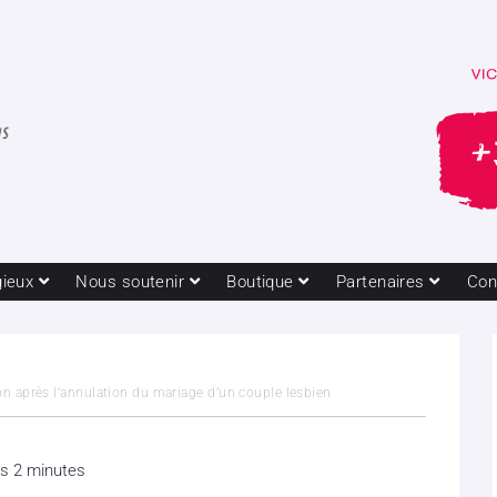
gieux
Nous soutenir
Boutique
Partenaires
Con
ion après l’annulation du mariage d’un couple lesbien
is 2 minutes