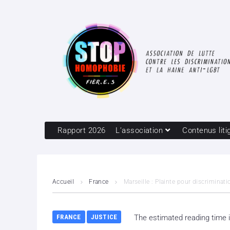
Rapport 2026
L’association
Contenus liti
Accueil
France
Marseille : Plainte pour discriminat
FRANCE
JUSTICE
The estimated reading time 