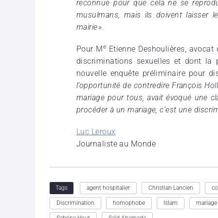
reconnue pour que cela ne se reprodui
musulmans, mais ils doivent laisser le
mairie ».
e
Pour M
Etienne Deshoulières, avocat d
discriminations sexuelles et dont la p
nouvelle enquête préliminaire pour di
l’opportunité de contredire François Hol
mariage pour tous, avait évoqué une cl
procéder à un mariage, c’est une discrim
Luc Leroux
Journaliste au Monde
agent hospitalier
Christian Lancien
co
Tags
Discrimination
homophobe
Islam
mariag
Sabrina Hout
Saïd Ahamada