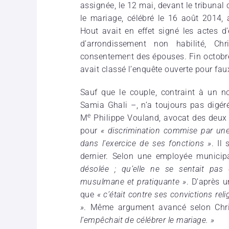
assignée, le 12 mai, devant le tribunal 
le mariage, célébré le 16 août 2014, a
Hout avait en effet signé les actes d’
d’arrondissement non habilité, Chr
consentement des épouses. Fin octobre,
avait classé l’enquête ouverte pour faux
Sauf que le couple, contraint à un n
Samia Ghali –, n’a toujours pas digé
e
M
Philippe Vouland, avocat des deux
pour
« discrimination commise par une 
dans l’exercice de ses fonctions »
. Il
dernier. Selon une employée municip
désolée ; qu’elle ne se sentait pas
musulmane et pratiquante »
. D’après u
que
« c’était contre ses convictions religi
»
. Même argument avancé selon Chri
l’empêchait de célébrer le mariage. »