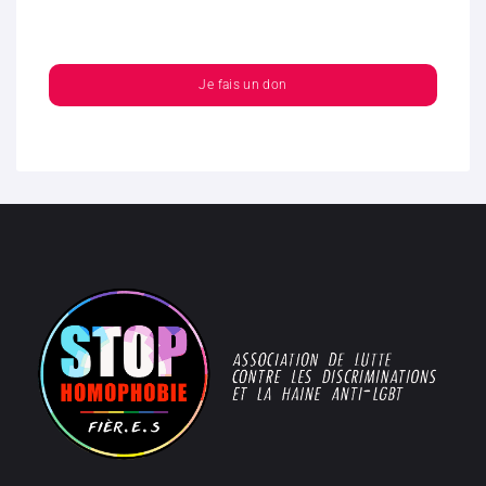
Je fais un don