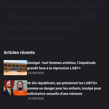
Humanophobie
Justice
People
Partenariat
Société
Politiques
Santé
Religion
Projets
Stop Homophobie
Sport
Tech
Tribune
Vidéo
Témoignage
Études
Articles récents
Sénégal : huit femmes arrêtées, l’inquiétude
grandit face à la répression LGBT+
02/08/2026
Un élu républicain, qui présentait les LGBTQ+
comme un danger pour les enfants, inculpé pour
sollicitation sexuelle d’une mineure
01/08/2026