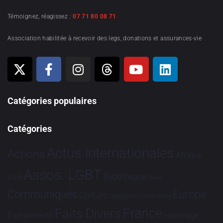
Témoignez, réagissez :
07 71 80 08 71
Association habilitée à recevoir des legs, donations et assurances-vie
Catégories populaires
Catégories
Actus Internationales
Actions
Afrique
Assos. LGBT
Bioéthique
Asie
Brève
Communiqués
Europe
Culture
Dialogues France-Brésil
France
Faits Divers
Evénements
Hommage