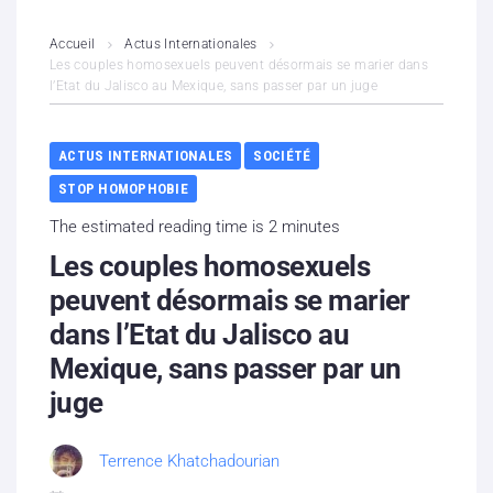
L’association
Accueil
Actus Internationales
Les couples homosexuels peuvent désormais se marier dans
l’Etat du Jalisco au Mexique, sans passer par un juge
Contenus litigieux
Nous soutenir
ACTUS INTERNATIONALES
SOCIÉTÉ
STOP HOMOPHOBIE
Boutique
The estimated reading time is 2 minutes
Partenaires
Les couples homosexuels
peuvent désormais se marier
Contacts
dans l’Etat du Jalisco au
Mexique, sans passer par un
Hébergement solidaire
juge
Terrence Khatchadourian