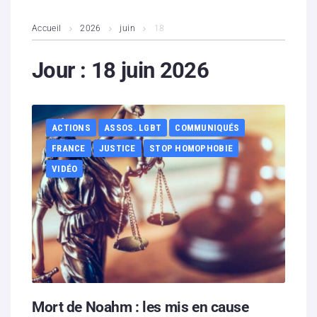
L’association
Accueil
2026
juin
18
Contenus litigieux
Jour :
18 juin 2026
Nous soutenir
ACTIONS
ASSOS. LGBT
COMMUNIQUÉS
Boutique
FRANCE
JUSTICE
STOP HOMOPHOBIE
Partenaires
VIDÉO
Contacts
Hébergement solidaire
Mort de Noahm : les mis en cause