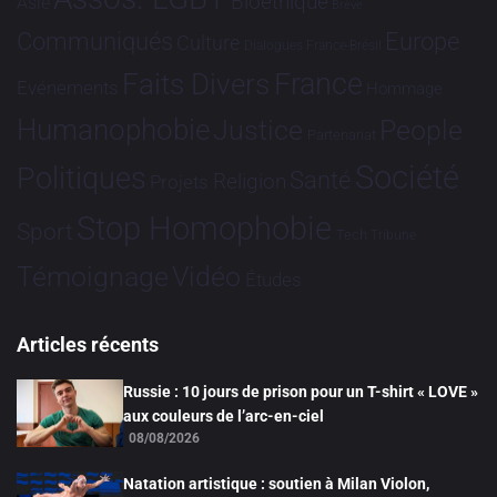
Bioéthique
Asie
Brève
Communiqués
Europe
Culture
Dialogues France-Brésil
France
Faits Divers
Evénements
Hommage
Humanophobie
Justice
People
Partenariat
Société
Politiques
Santé
Religion
Projets
Stop Homophobie
Sport
Tech
Tribune
Vidéo
Témoignage
Études
Articles récents
Russie : 10 jours de prison pour un T-shirt « LOVE »
aux couleurs de l’arc-en-ciel
08/08/2026
Natation artistique : soutien à Milan Violon,