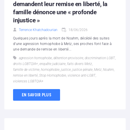
demandent leur remise en liberté, la
famille dénonce une « profonde
injustice »
Terrence Khatchadourian
18/06/2026
Quelques jours après la mort de Noahm, décédé des suites
d’une agression homophobe à Metz, ses proches font face à
une demande de remise en liberté...
agression homophobe
,
détention provisoire
,
discrimination LGBT
,
droits LGBTQIA+
,
enquête judiciaire
,
faits divers Metz
,
famille de victime
,
homophobie
,
justice
,
justice pénale
,
Metz
,
Noahm
,
remise en liberté
,
Stop Homophobie
,
violence anti-LGBT
,
violences LGBTQIA+
EN SAVOIR PLUS