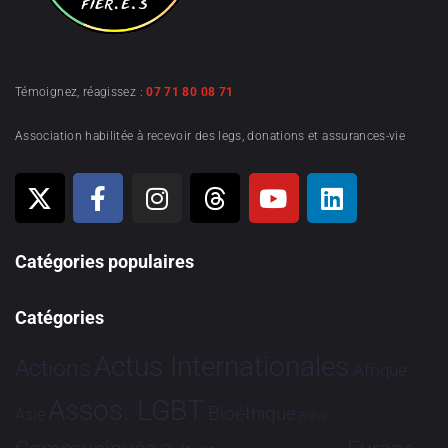
Témoignez, réagissez :
07 71 80 08 71
Association habilitée à recevoir des legs, donations et assurances-vie
Catégories populaires
Catégories
Actus Internationales
Actions
Afrique
Assos. LGBT
Bioéthique
Asie
Brève