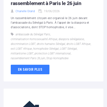
rassemblement à Paris le 26 juin
Chanelle Grand
19/06/2026
Un rassemblement citoyen est organisé le 26 juin devant
l’ambassade du Sénégal à Paris. À l’appel de la diaspora et
d’associations, dont STOP homophobie, il vise...
ambassade du Sénégal Paris
,
criminalisation homosexualité Afrique
,
diaspora sénégalaise
,
discrimination LGBT
,
droits humains Sénégal
,
droits LGBT Afrique
,
exil LGBT Afrique
,
homophobie Sénégal
,
LGBT Sénégal
,
militantisme LGBT
,
protection LGBT international
,
rassemblement Paris 26 juin
,
Stop Homophobie
EN SAVOIR PLUS