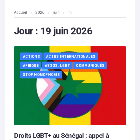
L’association
Accueil
2026
juin
19
Contenus litigieux
Jour :
19 juin 2026
Nous soutenir
ACTIONS
ACTUS INTERNATIONALES
Boutique
AFRIQUE
ASSOS. LGBT
COMMUNIQUÉS
Partenaires
STOP HOMOPHOBIE
Contacts
Hébergement solidaire
Droits LGBT+ au Sénégal : appel à