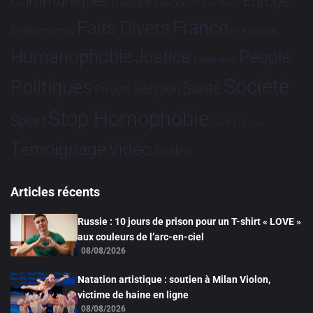
Communiqués
Europe
Culture
Dialogues France-Brésil
France
Faits Divers
Evénements
Hommage
Humanophobie
Justice
People
Partenariat
Société
Politiques
Santé
Religion
Projets
Stop Homophobie
Sport
Tech
Tribune
Vidéo
Témoignage
Études
Articles récents
Russie : 10 jours de prison pour un T-shirt « LOVE »
aux couleurs de l’arc-en-ciel
08/08/2026
Natation artistique : soutien à Milan Violon,
victime de haine en ligne
08/08/2026