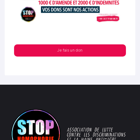
Je fais un don