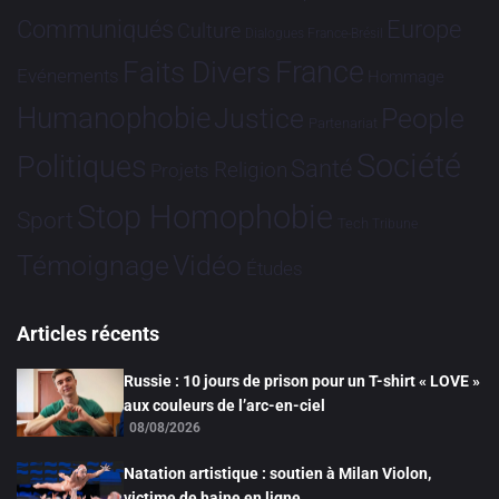
Communiqués
Europe
Culture
Dialogues France-Brésil
France
Faits Divers
Evénements
Hommage
Humanophobie
Justice
People
Partenariat
Société
Politiques
Santé
Religion
Projets
Stop Homophobie
Sport
Tech
Tribune
Vidéo
Témoignage
Études
Articles récents
Russie : 10 jours de prison pour un T-shirt « LOVE »
aux couleurs de l’arc-en-ciel
08/08/2026
Natation artistique : soutien à Milan Violon,
victime de haine en ligne