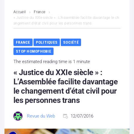
L’association
Accueil
France
« Justice du XXIe siècle » : L’Assemblée facilite davantage le ch
angement d’état civil pour les personnes trans
Contenus litigieux
Nous soutenir
FRANCE
POLITIQUES
SOCIÉTÉ
STOP HOMOPHOBIE
Boutique
The estimated reading time is 1 minute
Partenaires
« Justice du XXIe siècle » :
L’Assemblée facilite davantage
Contacts
le changement d’état civil pour
les personnes trans
Hébergement solidaire
Revue du Web
12/07/2016