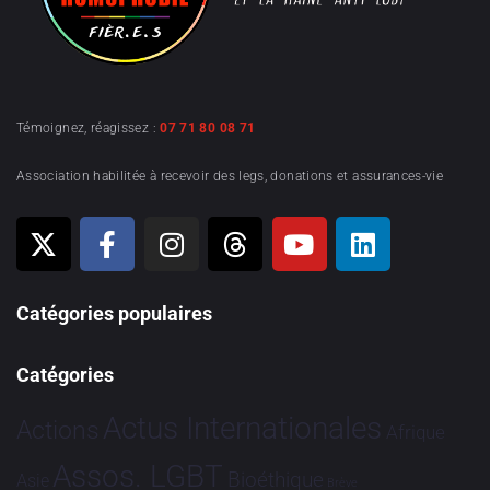
Témoignez, réagissez :
07 71 80 08 71
Association habilitée à recevoir des legs, donations et assurances-vie
Catégories populaires
Catégories
Actus Internationales
Actions
Afrique
Assos. LGBT
Bioéthique
Asie
Brève