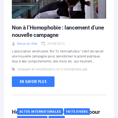
Non à l’Homophobie : lancement d’une
nouvelle campagne
Revue du Web
29/08/2012
L'association américaine "No To Homophobia " vient de lancer
une nouvelle campagne pour sensibiliser le grand publique
face à des comportements, des mots etc. qui heurtent...
campagne de sensibilisation
,
no to homophobia
,
pub
EN SAVOIR PLUS
Homophobie : Elton John craint pour
ACTUS INTERNATIONALES
FAITS DIVERS