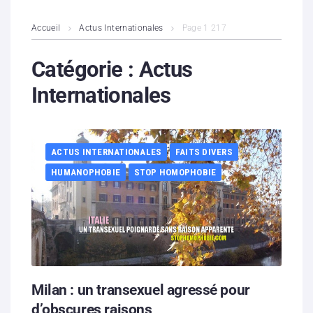
L’association
Accueil
Actus Internationales
Page 1 217
Contenus litigieux
Catégorie :
Actus
Internationales
Nous soutenir
Boutique
ACTUS INTERNATIONALES
FAITS DIVERS
Partenaires
HUMANOPHOBIE
STOP HOMOPHOBIE
Contacts
Hébergement solidaire
Milan : un transexuel agressé pour
d’obscures raisons