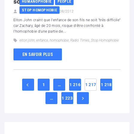
son fils
HUMANOPHOBIE
PEOPLE
STOP HOMOPHOBIE
Revue du Web
27/08/2012
Elton John craint que l'enfance de son fils ne soit "très difficile"
car Zachary, âgé de 20 mois, risque d'être confronté à
l'homophobie d'une partie de...
elton john
,
enfance
,
homophobie
,
Radio Times
,
Stop Homophobie
EN SAVOIR PLUS
1
…
1 216
1 217
1 218
…
1 223