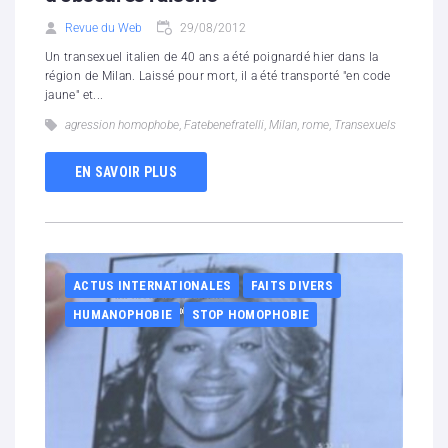
Revue du Web
29/08/2012
Un transexuel italien de 40 ans a été poignardé hier dans la
région de Milan. Laissé pour mort, il a été transporté "en code
jaune" et...
agression homophobe
,
Fatebenefratelli
,
Milan
,
rome
,
Transexuels
EN SAVOIR PLUS
ACTUS INTERNATIONALES
FAITS DIVERS
HUMANOPHOBIE
STOP HOMOPHOBIE