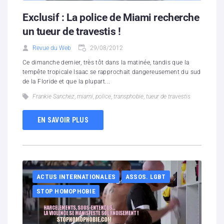
Exclusif : La police de Miami recherche
un tueur de travestis !
Revue du Web
29/08/2012
Ce dimanche dernier, très tôt dans la matinée, tandis que la
tempête tropicale Isaac se rapprochait dangereusement du sud
de la Floride et que la plupart...
Frankie Sanchez
,
miami
,
police
,
transphobie
,
tueur de travestis
EN SAVOIR PLUS
ACTUS INTERNATIONALES
ASSOS. LGBT
STOP HOMOPHOBIE