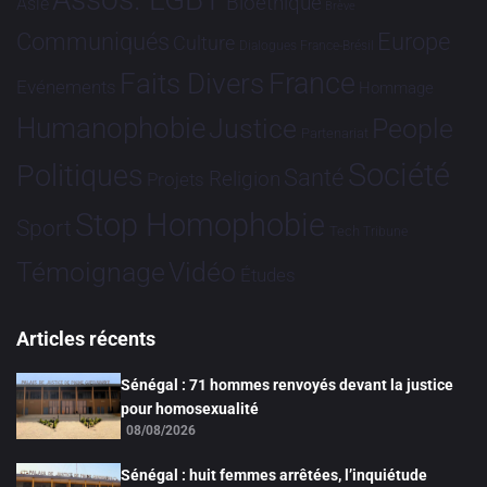
Bioéthique
Asie
Brève
Communiqués
Europe
Culture
Dialogues France-Brésil
France
Faits Divers
Evénements
Hommage
Humanophobie
Justice
People
Partenariat
Société
Politiques
Santé
Religion
Projets
Stop Homophobie
Sport
Tech
Tribune
Vidéo
Témoignage
Études
Articles récents
Sénégal : 71 hommes renvoyés devant la justice
pour homosexualité
08/08/2026
Sénégal : huit femmes arrêtées, l’inquiétude