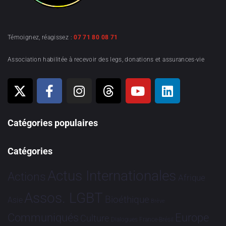
Témoignez, réagissez :
07 71 80 08 71
Association habilitée à recevoir des legs, donations et assurances-vie
Catégories populaires
Catégories
Actus Internationales
Actions
Afrique
Assos. LGBT
Bioéthique
Asie
Brève
Communiqués
Europe
Culture
Dialogues France-Brésil