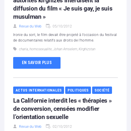
autorités kirghizes interdisent la
diffusion du film « Je suis gay, je suis
musulman »
Revue du Web
05/10/2012
Ironie du sort, le film devait être projeté à l'occasion du festival
de documentaires relatifs aux droits de l'homme.
charia
,
homosexualite
,
Johan Amselem
,
Kirghizstan
EN SAVOIR PLUS
ACTUS INTERNATIONALES
POLITIQUES
SOCIÉTÉ
La Californie interdit les « thérapies »
de conversion, censées modifier
l’orientation sexuelle
Revue du Web
02/10/2012