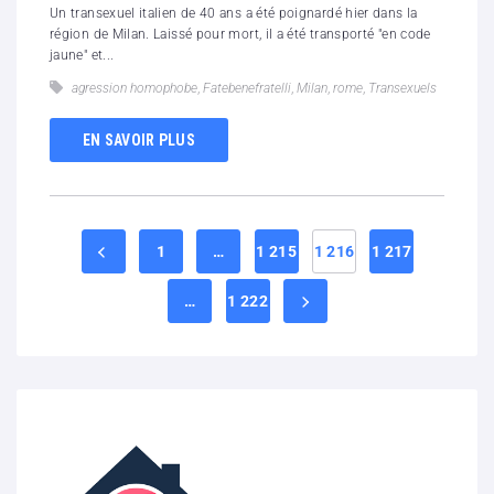
Un transexuel italien de 40 ans a été poignardé hier dans la
région de Milan. Laissé pour mort, il a été transporté "en code
jaune" et...
agression homophobe
,
Fatebenefratelli
,
Milan
,
rome
,
Transexuels
EN SAVOIR PLUS
1
…
1 215
1 216
1 217
…
1 222