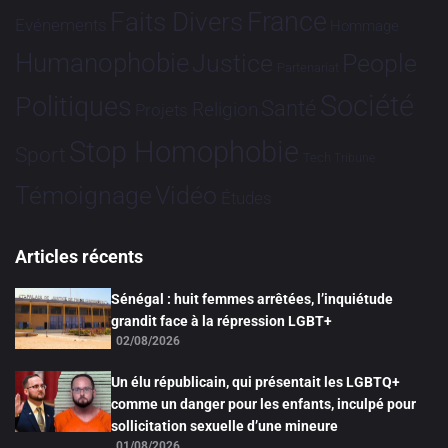
France
Faits Divers
Evénements
Hommage
Humanophobie
Justice
People
Partenariat
Société
Politiques
Santé
Religion
Projets
Stop Homophobie
Sport
Tech
Tribune
Vidéo
Témoignage
Études
Articles récents
Sénégal : huit femmes arrêtées, l’inquiétude
grandit face à la répression LGBT+
02/08/2026
Un élu républicain, qui présentait les LGBTQ+
comme un danger pour les enfants, inculpé pour
sollicitation sexuelle d’une mineure
01/08/2026