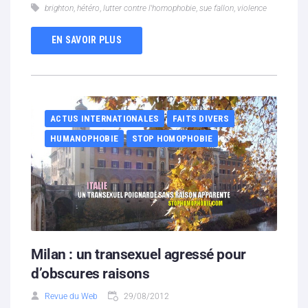
brighton
,
hétéro
,
lutter contre l'homophobie
,
sue fallon
,
violence
EN SAVOIR PLUS
ACTUS INTERNATIONALES
FAITS DIVERS
HUMANOPHOBIE
STOP HOMOPHOBIE
Milan : un transexuel agressé pour
d’obscures raisons
Revue du Web
29/08/2012