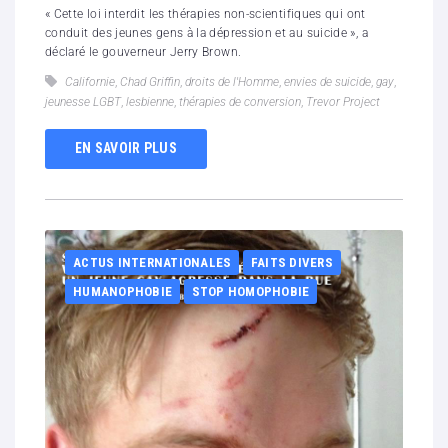
« Cette loi interdit les thérapies non-scientifiques qui ont
conduit des jeunes gens à la dépression et au suicide », a
déclaré le gouverneur Jerry Brown.
Californie
,
Chad Griffin
,
droits de l'Homme
,
envies de suicide
,
gay
,
jeunesse LGBT
,
lesbienne
,
thérapies de conversion
,
Trevor Project
EN SAVOIR PLUS
ACTUS INTERNATIONALES
FAITS DIVERS
HUMANOPHOBIE
STOP HOMOPHOBIE