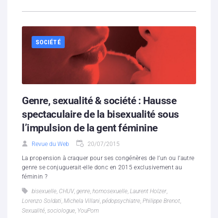
SOCIÉTÉ
Genre, sexualité & société : Hausse
spectaculaire de la bisexualité sous
l’impulsion de la gent féminine
Revue du Web
20/07/2015
La propension à craquer pour ses congénères de l’un ou l’autre
genre se conjuguerait-elle donc en 2015 exclusivement au
féminin ?
bisexuelle
,
CHUV
,
genre
,
homosexuelle
,
Laurent Holzer
,
Lorenzo Soldati
,
Michela Villani
,
pédopsychiatre
,
Philippe Brenot
,
Sexualité
,
sociologue
,
YouPorn