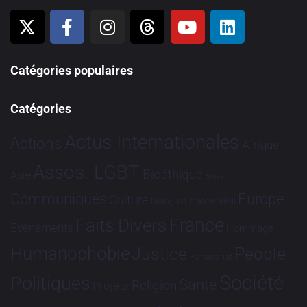
Catégories populaires
Catégories
Actus Internationales
Actions
Afrique
Assos. LGBT
Bioéthique
Asie
Brève
Communiqués
Europe
Culture
Dialogues France-Brésil
France
Faits Divers
Evénements
Hommage
Humanophobie
Justice
People
Partenariat
Société
Politiques
Santé
Religion
Projets