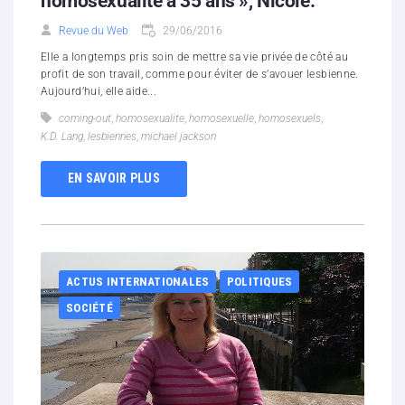
homosexualité à 35 ans », Nicole.
Revue du Web
29/06/2016
Elle a longtemps pris soin de mettre sa vie privée de côté au
profit de son travail, comme pour éviter de s’avouer lesbienne.
Aujourd’hui, elle aide...
coming-out
,
homosexualite
,
homosexuelle
,
homosexuels
,
K.D. Lang
,
lesbiennes
,
michael jackson
EN SAVOIR PLUS
ACTUS INTERNATIONALES
POLITIQUES
SOCIÉTÉ