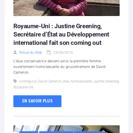
Royaume-Uni : Justine Greening,
Secrétaire d’État au Développement
international fait son coming out
Revue du Web
29/06/2016
L'élue conservatrice devient ainsi la première femme
ouvertement homosexuelle du gouvernement de David
Cameron.
coming-out
,
David Cameron
,
élue
,
homosexuelle
,
Justine Greening
,
Royaume-Uni
EN SAVOIR PLUS