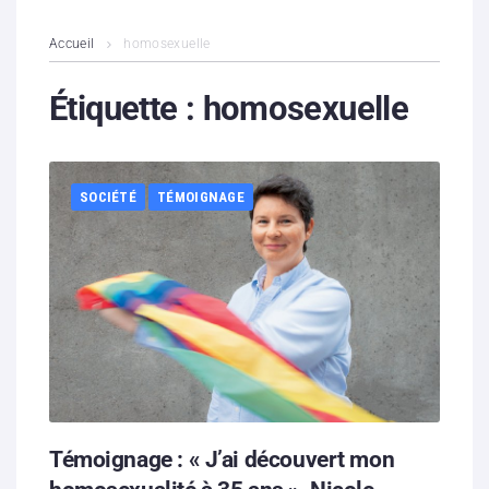
L’association
Accueil
homosexuelle
Contenus litigieux
Étiquette :
homosexuelle
Nous soutenir
SOCIÉTÉ
TÉMOIGNAGE
Boutique
Partenaires
Contacts
Hébergement solidaire
Témoignage : « J’ai découvert mon