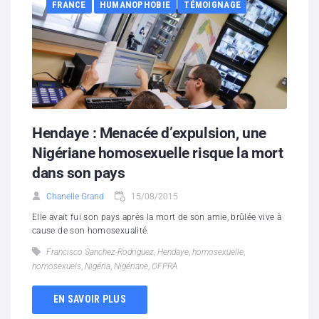
FRANCE
HUMANOPHOBIE
TÉMOIGNAGE
Hendaye : Menacée d’expulsion, une
Nigériane homosexuelle risque la mort
dans son pays
Chanelle Grand
15/08/2015
Elle avait fui son pays après la mort de son amie, brûlée vive à
cause de son homosexualité.
Francisco Sanchez-Rodriguez
,
Hendaye
,
homosexuelle
,
homosexuels
,
Nigéria
,
Nigériane
,
OFPRA
EN SAVOIR PLUS