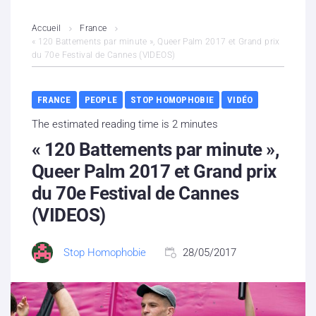
L’association
Accueil
France
« 120 Battements par minute », Queer Palm 2017 et Grand prix
du 70e Festival de Cannes (VIDEOS)
Contenus litigieux
Nous soutenir
FRANCE
PEOPLE
STOP HOMOPHOBIE
VIDÉO
The estimated reading time is 2 minutes
Boutique
« 120 Battements par minute »,
Partenaires
Queer Palm 2017 et Grand prix
du 70e Festival de Cannes
Contacts
(VIDEOS)
Hébergement solidaire
Stop Homophobie
28/05/2017