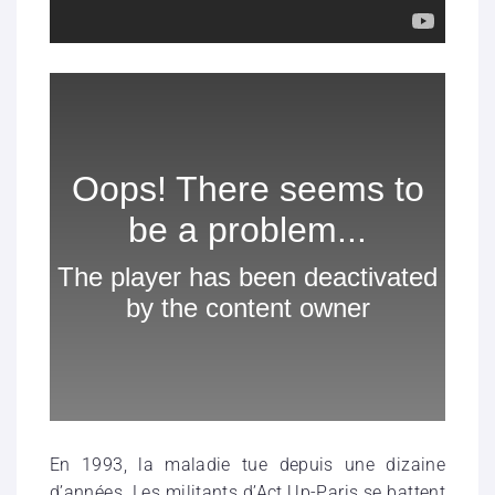
En 1993, la maladie tue depuis une dizaine
d’années. Les militants d’Act Up-Paris se battent