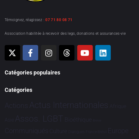
Témoignez, réagissez :
07 71 80 08 71
Association habilitée à recevoir des legs, donations et assurances-vie
Catégories populaires
Catégories
Actus Internationales
Actions
Afrique
Assos. LGBT
Bioéthique
Asie
Brève
Communiqués
Europe
Culture
Dialogues France-Brésil