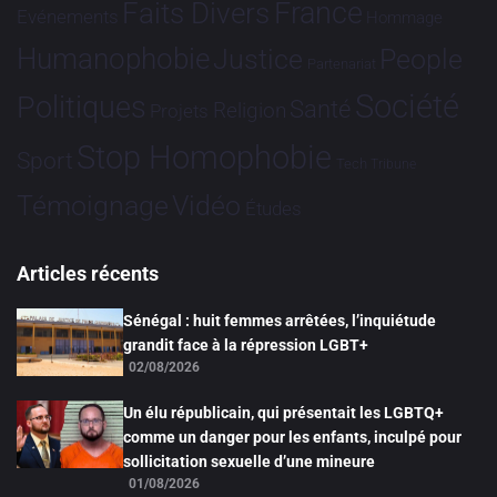
France
Faits Divers
Evénements
Hommage
Humanophobie
Justice
People
Partenariat
Société
Politiques
Santé
Religion
Projets
Stop Homophobie
Sport
Tech
Tribune
Vidéo
Témoignage
Études
Articles récents
Sénégal : huit femmes arrêtées, l’inquiétude
grandit face à la répression LGBT+
02/08/2026
Un élu républicain, qui présentait les LGBTQ+
comme un danger pour les enfants, inculpé pour
sollicitation sexuelle d’une mineure
01/08/2026