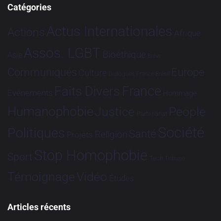
Catégories
Actus Internationales
Actions
Afrique
Assos. LGBT
Bioéthique
Asie
Brève
Communiqués
Europe
Culture
Dialogues France-Brésil
France
Faits Divers
Evénements
Hommage
Humanophobie
Justice
People
Partenariat
Société
Politiques
Santé
Religion
Projets
Stop Homophobie
Sport
Tech
Tribune
Vidéo
Témoignage
Études
Articles récents