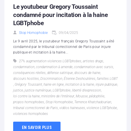
Le youtubeur Gregory Toussaint
condamné pour incitation à la haine
LGBTphobe
Stop Homophobie
09/04/2025
Le 9 avril 2025, le youtubeur français Gregory Toussaint a été
condamné par le tribunal correctionnel de Paris pour injure
publique et incitation à la haine...
27% augmentation violences LGBTphobes
,
artistes drags
,
condamnation
,
condamnation à amende
,
condamnation avec sursis
,
conséquences réelles
,
défense satirique
,
discours de haine
,
discours hostiles
,
Discrimination
,
Étienne Deshoulières
,
familles LGBT
,
Grégory Toussaint
,
haine en ligne
,
incitation à la haine
,
injure publique
,
justice
,
justice numérique
,
LGBTphobie
,
liberté d'expression
,
loi contre la haine
,
ministère de l'Intérieur
,
Mousse
,
pédophilie
,
propos homophobes
,
Stop Homophobie
,
Terrence Khatchadourian
,
tribunal correctionnel de Paris
,
vidéos haineuses
,
violence LGBTphobe
,
violences homophobes
EN SAVOIR PLUS