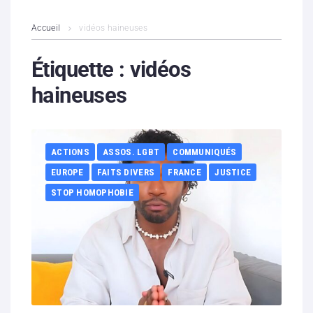
L’association
Accueil
vidéos haineuses
Contenus litigieux
Étiquette :
vidéos
haineuses
Nous soutenir
Boutique
ACTIONS
ASSOS. LGBT
COMMUNIQUÉS
Partenaires
EUROPE
FAITS DIVERS
FRANCE
JUSTICE
STOP HOMOPHOBIE
Contacts
Hébergement solidaire