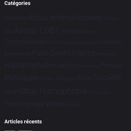
Catégories
Actus Internationales
Actions
Afrique
Assos. LGBT
Bioéthique
Asie
Brève
Communiqués
Europe
Culture
Dialogues France-Brésil
France
Faits Divers
Evénements
Hommage
Humanophobie
Justice
People
Partenariat
Société
Politiques
Santé
Religion
Projets
Stop Homophobie
Sport
Tech
Tribune
Vidéo
Témoignage
Études
Articles récents