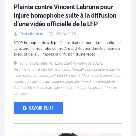
Plainte contre Vincent Labrune pour
injure homophobe suite à la diffusion
d’une vidéo officielle de la LFP
Chanelle Grand
25/04/2025
STOP homophobie a déposé une plainte pour injure publique à
caractère homophobe contre Arnaud Rouger, directeur général
exécutif de la LFP après la diffusion d’une vidéo...
actions concrètes
,
Amazon
,
chant homophobe
,
DAZN
,
Discrimination
,
droits lgbt
,
exclusion
,
football
,
homophobie
,
impunité
,
injure publique
,
justice
,
LFP
,
LGBT+
,
Ligue 1
,
Me Étienne Deshoulières
,
plainte
,
réseaux sociaux
,
soutien
,
stigmatisation
,
Stop Homophobie
,
Terrence Khatchadourian
,
valeurs du football
,
vidéo promotionnelle
,
violence
EN SAVOIR PLUS