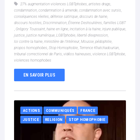
27% augmentation violences LGBTphobes
,
artistes drags
,
condamnation
,
condamnation à amende
,
condamnation avec sursis
,
conséquences réelles
,
défense satirique
,
discours de haine
,
discours hostiles
,
Discrimination
,
Étienne Deshoulières
,
familles LGBT
,
Grégory Toussaint
,
haine en ligne
,
incitation à la haine
,
injure publique
,
justice
,
justice numérique
,
LGBTphobie
,
liberté d'expression
,
loi contre la haine
,
ministère de l'Intérieur
,
Mousse
,
pédophilie
,
propos homophobes
,
Stop Homophobie
,
Terrence Khatchadourian
,
tribunal correctionnel de Paris
,
vidéos haineuses
,
violence LGBTphobe
,
violences homophobes
EN SAVOIR PLUS
ACTIONS
COMMUNIQUÉS
FRANCE
JUSTICE
RELIGION
STOP HOMOPHOBIE