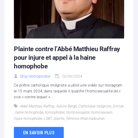
Plainte contre l’Abbé Matthieu Raffray
pour injure et appel à la haine
homophobe
Stop Homophobie
20/06/2024
Ce prêtre catholique intégriste a ublié une vidéo sur Instagram
le 15 mars 2024, dans laquelle il qualifie l'homosexualité de «
vice » contre lequel «...
Abbé Matthieu Raffray
,
Aurore Bergé
,
Catholique intégriste
,
Dilcrah
,
haine homophobe
,
homophobie
,
homosexualité
,
homosexuels
,
injure homophobe
,
LGBT
,
plainte
,
Terrence Khatchadourian
EN SAVOIR PLUS