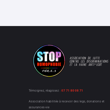
Témoignez, réagissez :
07 71 80 08 71
Association habilitée à recevoir des legs, donations et
assurances-vie