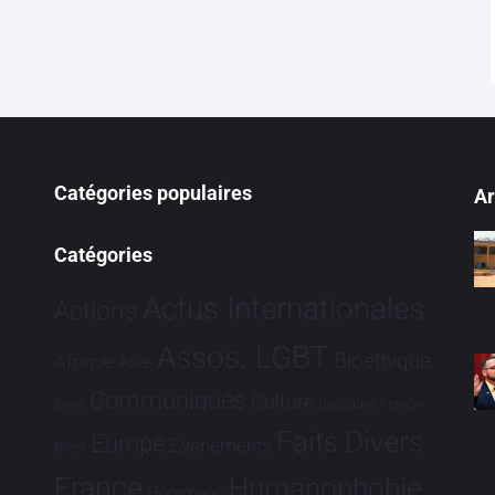
Catégories populaires
Ar
Catégories
Actus Internationales
Actions
Assos. LGBT
Bioéthique
Afrique
Asie
Communiqués
Culture
Dialogues France-
Brève
Faits Divers
Europe
Evénements
Brésil
France
Humanophobie
Hommage