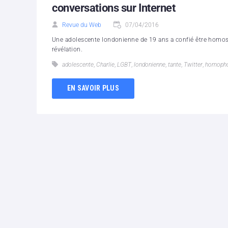
conversations sur Internet
Revue du Web
07/04/2016
Une adolescente londonienne de 19 ans a confié être homosex
révélation.
adolescente
,
Charlie
,
LGBT
,
londonienne
,
tante
,
Twitter
,
‪‎homopho
EN SAVOIR PLUS