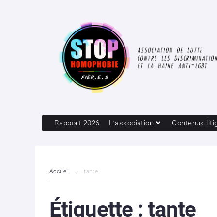
Rapport 2026
L’association
Contenus liti
Accueil
tante
Étiquette :
tante