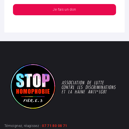
Je fais un don
Témoignez, réagissez :
07 71 80 08 71