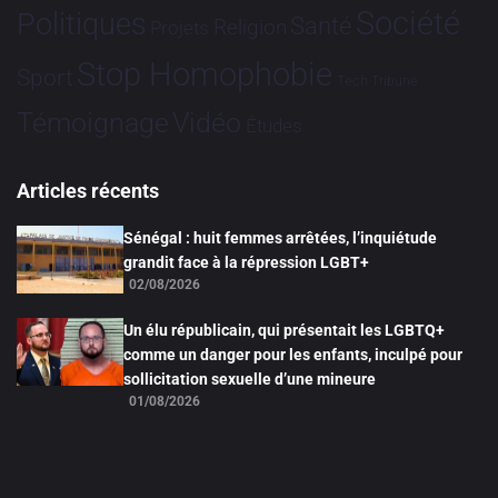
Société
Politiques
Santé
Religion
Projets
Stop Homophobie
Sport
Tech
Tribune
Vidéo
Témoignage
Études
Articles récents
Sénégal : huit femmes arrêtées, l’inquiétude
grandit face à la répression LGBT+
02/08/2026
Un élu républicain, qui présentait les LGBTQ+
comme un danger pour les enfants, inculpé pour
sollicitation sexuelle d’une mineure
01/08/2026