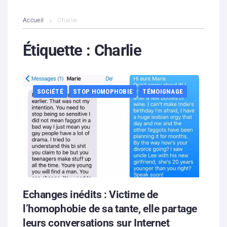
L’association
Accueil
Charlie
Contenus litigieux
Étiquette :
Charlie
Nous soutenir
SOCIÉTÉ
STOP HOMOPHOBIE
TÉMOIGNAGE
Boutique
Partenaires
Contacts
Hébergement solidaire
Echanges inédits : Victime de
l’‪‎homophobie‬ de sa tante, elle partage
leurs conversations sur Internet