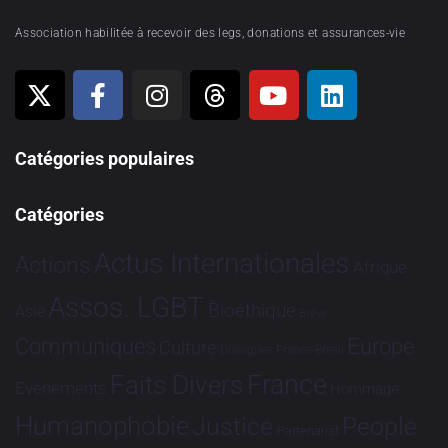
Association habilitée à recevoir des legs, donations et assurances-vie
Catégories populaires
Catégories
Actus Internationales
Actions
Afrique
Assos. LGBT
Bioéthique
Asie
Brève
Communiqués
Europe
Culture
Dialogues France-Brésil
France
Faits Divers
Evénements
Hommage
Humanophobie
Justice
People
Partenariat