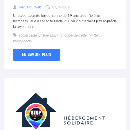
Revue du Web
07/04/2016
Une adolescente londonienne de 19 ans a confié être
homosexuelle à sa tante Marie, qui n'a visiblement pas apprécié
la révélation.
adolescente
,
Charlie
,
LGBT
,
londonienne
,
tante
,
Twitter
,
‪‎homophobie‬
EN SAVOIR PLUS