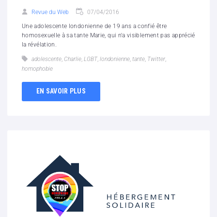
Revue du Web
07/04/2016
Une adolescente londonienne de 19 ans a confié être
homosexuelle à sa tante Marie, qui n'a visiblement pas apprécié
la révélation.
adolescente
,
Charlie
,
LGBT
,
londonienne
,
tante
,
Twitter
,
‪‎homophobie‬
EN SAVOIR PLUS