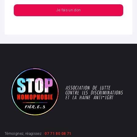
Je fais un don
Témoignez, réagissez :
07 71 80 08 71