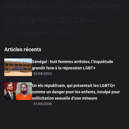
Société
Politiques
Santé
Religion
Projets
Stop Homophobie
Sport
Tech
Tribune
Vidéo
Témoignage
Études
Articles récents
Sénégal : huit femmes arrêtées, l’inquiétude
grandit face à la répression LGBT+
02/08/2026
Un élu républicain, qui présentait les LGBTQ+
comme un danger pour les enfants, inculpé pour
sollicitation sexuelle d’une mineure
01/08/2026