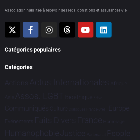
Association habilitée à recevoir des legs, donations et assurances-vie
Catégories populaires
Catégories
Actus Internationales
Actions
Afrique
Assos. LGBT
Bioéthique
Asie
Brève
Communiqués
Europe
Culture
Dialogues France-Brésil
France
Faits Divers
Evénements
Hommage
Humanophobie
Justice
People
Partenariat