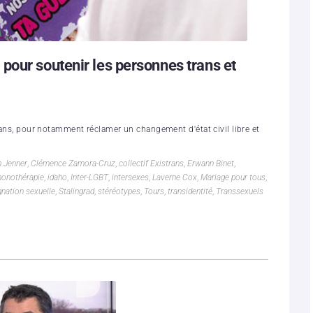
pour soutenir les personnes trans et
trans, pour notamment réclamer un changement d'état civil libre et
n Jenner
,
Clémence Zamora-Cruz
,
collectif Existrans
,
Erwann Binet
,
onothérapie
,
idaho
,
Inter-LGBT
,
intersexes
,
Laverne Cox
,
Mariage pour tous
,
gnation sexuelle
,
Stalingrad
,
stéréotypes
,
Tours
,
transidentité
,
Transsexuels