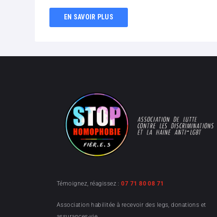
EN SAVOIR PLUS
Témoignez, réagissez :
07 71 80 08 71
Association habilitée à recevoir des legs, donations et
assurances-vie