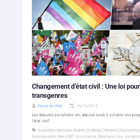
Changement d’état civil : Une loi pour
transgenres
Revue du Web
16/10/2015
Les députés socialistes ont déposé lundi 5 octobre une propo
l’état civil".
Assemblée Nationale
,
Brigitte Goldberg
,
Clémence Zamora-Cruz
homosexualite
,
Inter-LGBT
,
loi socialiste
,
Manif pour tous
,
socialis