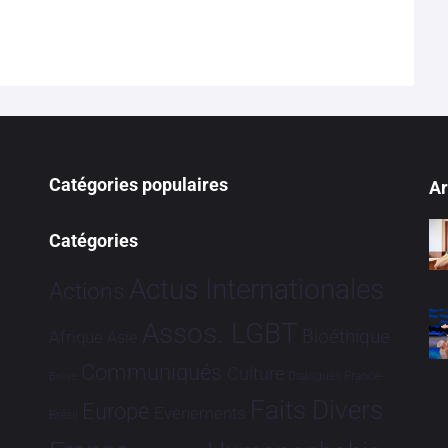
Catégories populaires
Ar
Catégories
Actus Internationales
Actions
Assos. LGBT
Bioéthique
Afrique
Asie
Communiqués
Culture
Dialogues France-
Brève
Faits Divers
Europe
Evénements
Brésil