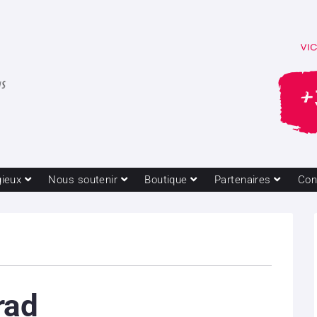
gieux
Nous soutenir
Boutique
Partenaires
Con
rad