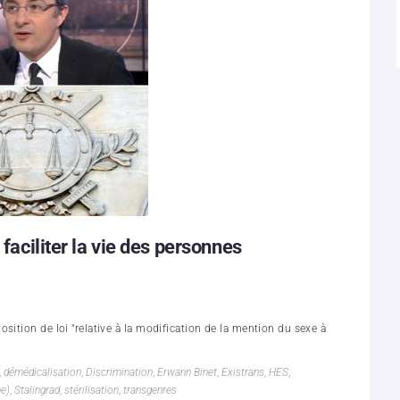
 faciliter la vie des personnes
sition de loi "relative à la modification de la mention du sexe à
,
démédicalisation
,
Discrimination
,
Erwann Binet
,
Existrans
,
HES
,
me)
,
Stalingrad
,
stérilisation
,
transgenres