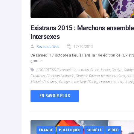
Existrans 2015 : Marchons ensemble 
intersexes
Revue du Web
17/10/2015
Ce samedi 17 octobre a lieu à Paris la 19e édition de l'Exis
gratuit.
ACCEPTESS-T
,
associations trans
,
Bruce Jenner
,
Caitlyn
,
Caitly
Existrans
,
François Hollande
,
Giovana Rincon
,
hermaphrodites
,
horm
Michèle Delaunay
,
Orange is the New Black
,
personnes trans
,
réassi
EN SAVOIR PLUS
FRANCE
POLITIQUES
SOCIÉTÉ
VIDÉO