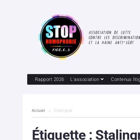
Rapport 2026
L’association
Contenus liti
Accueil
Stalingrad
Étiquette :
Staling