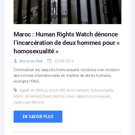
Maroc : Human Rights Watch dénonce
l’incarcération de deux hommes pour «
homosexualité »
Revue du Web
02/08/2016
Criminaliser les rapports homosexuels constitue une violation
des normes internationales en matière de droits humains,
souligne l'ONG.
Agadir
,
Aït Melloul
,
article 489
,
droits humains
,
homosexualite
,
Maroc
,
Mohamed Charef
,
Nations Unies
,
rapports homosexuels
,
Sarah Leah Whitson
EN SAVOIR PLUS