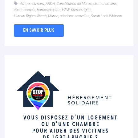
Afrique du nord
,
ARDH
,
Constitution du Maroc
,
droits humains
,
ébats sexuels
,
homosexualite
,
HRW
,
human rights
,
Human Rights Watch
,
Maroc
,
relations sexuelles
,
Sarah Leah Whitson
EN SAVOIR PLUS