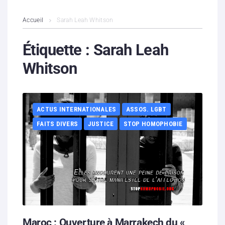
L’association
Accueil
Sarah Leah Whitson
Contenus litigieux
Étiquette :
Sarah Leah
Whitson
Nous soutenir
Boutique
ACTUS INTERNATIONALES
ASSOS. LGBT
Partenaires
FAITS DIVERS
JUSTICE
STOP HOMOPHOBIE
Contacts
Hébergement solidaire
Maroc : Ouverture à Marrakech du «