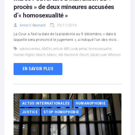
procès » de deux mineures accusées
d’« homosexualité »
Anne V. Besnard
25/11/2016
La Cour a fixé la date de la plaidoirie au 9 décembre, « date à
laquelle sera prononcé le jugement », a indiqué l'un des trois...
adolescentes
,
AMDH
,
article 489
,
code pénal
,
homosexualite
,
Human Rights Watch
,
Maroc
,
Me Rachid Al Ghorfi
,
Sarah Leah Whitson
EN SAVOIR PLUS
ACTUS INTERNATIONALES
HUMANOPHOBIE
JUSTICE
STOP HOMOPHOBIE