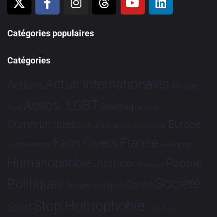
Catégories populaires
Catégories
Actus Internationales
Actions
Afrique
Assos. LGBT
Bioéthique
Asie
Brève
Communiqués
Europe
Culture
Dialogues France-Brésil
France
Faits Divers
Evénements
Hommage
Humanophobie
Justice
People
Partenariat
Société
Politiques
Santé
Religion
Projets
Stop Homophobie
Sport
Tech
Tribune