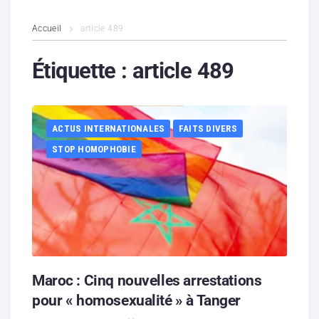
L’association
Accueil
article 489
Contenus litigieux
Étiquette :
article 489
Nous soutenir
ACTUS INTERNATIONALES
FAITS DIVERS
Boutique
STOP HOMOPHOBIE
Partenaires
Contacts
Hébergement solidaire
Maroc : Cinq nouvelles arrestations
pour « homosexualité » à Tanger