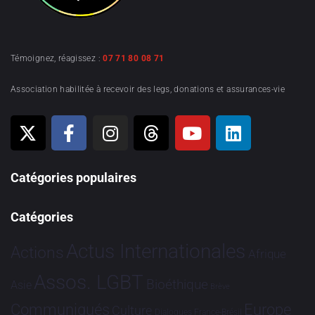
Témoignez, réagissez :
07 71 80 08 71
Association habilitée à recevoir des legs, donations et assurances-vie
Catégories populaires
Catégories
Actus Internationales
Actions
Afrique
Assos. LGBT
Bioéthique
Asie
Brève
Communiqués
Europe
Culture
Dialogues France-Brésil