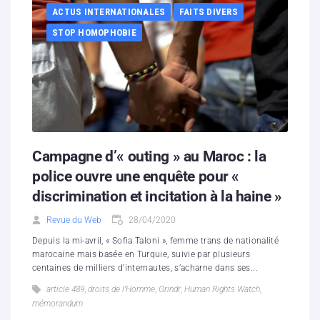
ACTUS INTERNATIONALES
FAITS DIVERS
STOP HOMOPHOBIE
Campagne d’« outing » au Maroc : la
police ouvre une enquête pour «
discrimination et incitation à la haine »
Revue du Web
28/04/2020
Depuis la mi-avril, « Sofia Taloni », femme trans de nationalité
marocaine mais basée en Turquie, suivie par plusieurs
centaines de milliers d’internautes, s’acharne dans ses...
article 489
,
droits de l’Homme
,
Grindr
,
Human Rights Watch
,
mémorandum