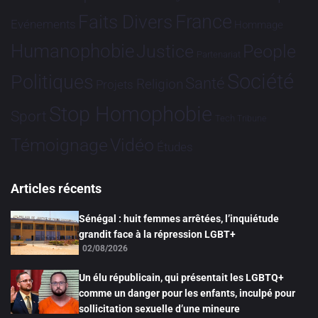
France
Faits Divers
Evénements
Hommage
Humanophobie
Justice
People
Partenariat
Société
Politiques
Santé
Religion
Projets
Stop Homophobie
Sport
Tech
Tribune
Vidéo
Témoignage
Études
Articles récents
Sénégal : huit femmes arrêtées, l’inquiétude
grandit face à la répression LGBT+
02/08/2026
Un élu républicain, qui présentait les LGBTQ+
comme un danger pour les enfants, inculpé pour
sollicitation sexuelle d’une mineure