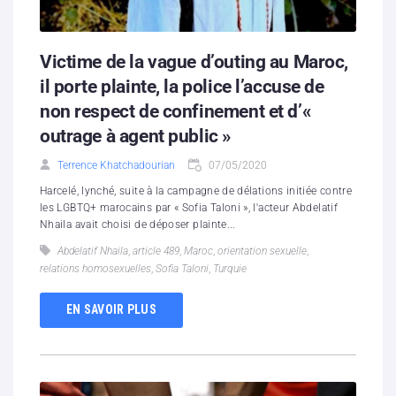
Victime de la vague d’outing au Maroc,
il porte plainte, la police l’accuse de
non respect de confinement et d’«
outrage à agent public »
Terrence Khatchadourian
07/05/2020
Harcelé, lynché, suite à la campagne de délations initiée contre
les LGBTQ+ marocains par « Sofia Taloni », l'acteur Abdelatif
Nhaila avait choisi de déposer plainte...
Abdelatif Nhaila
,
article 489
,
Maroc
,
orientation sexuelle
,
relations homosexuelles
,
Sofia Taloni
,
Turquie
EN SAVOIR PLUS