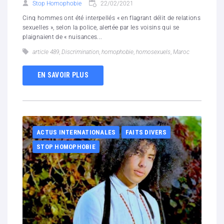
Stop Homophobie
22/02/2021
Cinq hommes ont été interpellés « en flagrant délit de relations
sexuelles », selon la police, alertée par les voisins qui se
plaignaient de « nuisances...
article 489
,
Discrimination
,
homophobie
,
homosexuels
,
Maroc
EN SAVOIR PLUS
ACTUS INTERNATIONALES
FAITS DIVERS
STOP HOMOPHOBIE