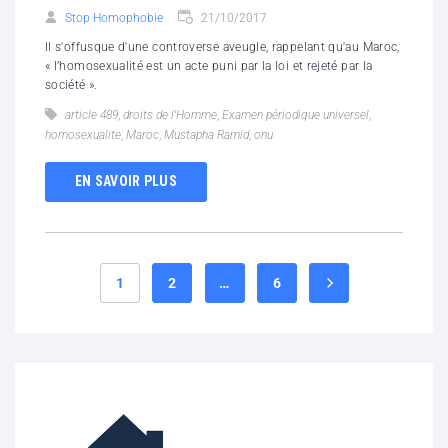
Stop Homophobie
21/10/2017
Il s'offusque d'une controverse aveugle, rappelant qu'au Maroc,
« l’homosexualité est un acte puni par la loi et rejeté par la
société ».
article 489
,
droits de l'Homme
,
Examen périodique universel
,
homosexualite
,
Maroc
,
Mustapha Ramid
,
onu
EN SAVOIR PLUS
1
2
…
6