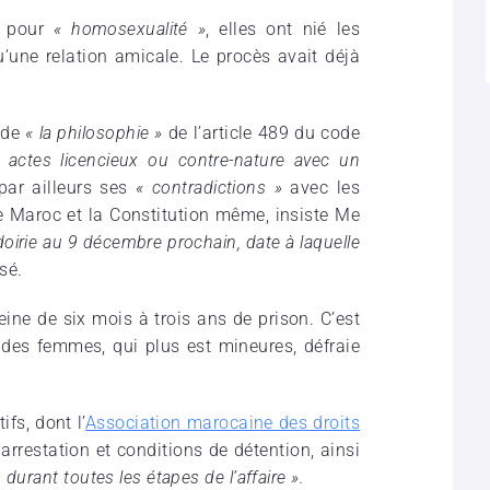
e pour
« homosexualité »
, elles ont nié les
u’une relation amicale. Le procès avait déjà
 de
« la philosophie »
de l’article 489 du code
s actes licencieux ou contre-nature avec un
 par ailleurs ses
« contradictions »
avec les
e Maroc et la Constitution même, insiste Me
aidoirie au 9 décembre prochain, date à laquelle
isé.
eine de six mois à trois ans de prison. C’est
 des femmes, qui plus est mineures, défraie
fs, dont l’
Association marocaine des droits
rrestation et conditions de détention, ainsi
durant toutes les étapes de l’affaire ».