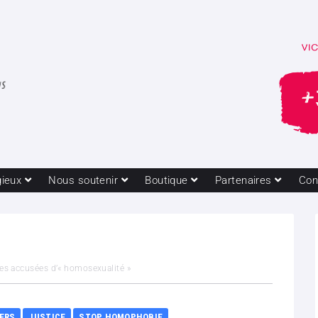
gieux
Nous soutenir
Boutique
Partenaires
Con
es accusées d’« homosexualité »
VERS
JUSTICE
STOP HOMOPHOBIE