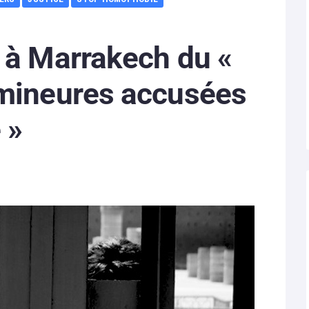
 à Marrakech du «
 mineures accusées
 »