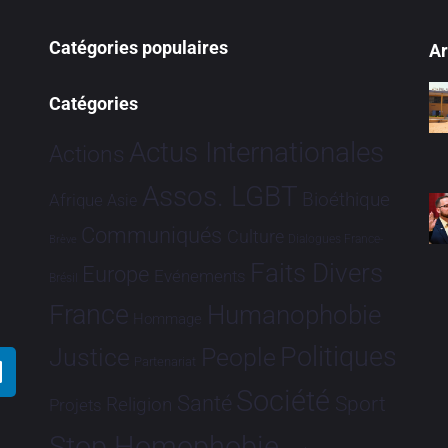
Catégories populaires
Ar
Catégories
Actus Internationales
Actions
Assos. LGBT
Bioéthique
Afrique
Asie
Communiqués
Culture
Dialogues France-
Brève
Faits Divers
Europe
Evénements
Brésil
France
Humanophobie
Hommage
Politiques
Justice
People
Partenariat
Société
Santé
Sport
Religion
Projets
Stop Homophobie