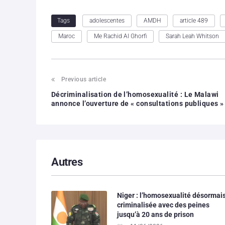
adolescentes
AMDH
article 489
Tags
Maroc
Me Rachid Al Ghorfi
Sarah Leah Whitson
Previous article
Décriminalisation de l’homosexualité : Le Malawi
annonce l’ouverture de « consultations publiques »
Autres
Niger : l’homosexualité désormai
criminalisée avec des peines
jusqu’à 20 ans de prison