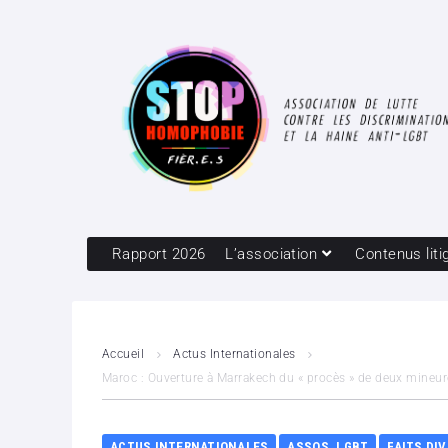
Rapport 2026
L’association
Contenus liti
Accueil
Actus Internationales
Maroc : Ouverture à Marrakech du « procès » de deux mineur
ACTUS INTERNATIONALES
ASSOS. LGBT
FAITS DI