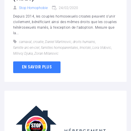
Stop Homophobie
24/02/2020
Depuis 2014, les couples homosexuels croates peuvent s’unir
civilement, bénéficiant ainsi des mêmes droits que les couples
hétérosexuels mariés, à l’exception de l’adoption. Mesure que
la...
carnaval
,
croatie
,
Daniel Martinovic
,
droits humains
,
famille arc-en-ciel
,
familles homoparentales
,
Imotski
,
Lora Vidovic
,
Milivoj Djuka
,
Zoran Milanovic
EN SAVOIR PLUS