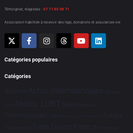
Témoignez, réagissez :
07 71 80 08 71
Association habilitée à recevoir des legs, donations et assurances-vie
Catégories populaires
Catégories
Actus Internationales
Actions
Afrique
Assos. LGBT
Bioéthique
Asie
Brève
Communiqués
Europe
Culture
Dialogues France-Brésil
France
Faits Divers
Evénements
Hommage