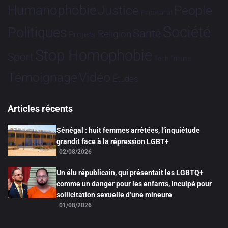
Humanophobie
Justice
People
Partenariat
Société
Politiques
Santé
Religion
Projets
Stop Homophobie
Sport
Tech
Tribune
Vidéo
Témoignage
Études
Articles récents
Sénégal : huit femmes arrêtées, l’inquiétude
grandit face à la répression LGBT+
02/08/2026
Un élu républicain, qui présentait les LGBTQ+
comme un danger pour les enfants, inculpé pour
sollicitation sexuelle d’une mineure
01/08/2026