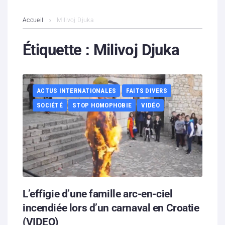
L’association
Accueil
Milivoj Djuka
Contenus litigieux
Étiquette :
Milivoj Djuka
Nous soutenir
ACTUS INTERNATIONALES
FAITS DIVERS
Boutique
SOCIÉTÉ
STOP HOMOPHOBIE
VIDÉO
Partenaires
Contacts
Hébergement solidaire
L’effigie d’une famille arc-en-ciel
incendiée lors d’un carnaval en Croatie
(VIDEO)