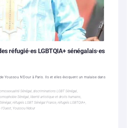
 des réfugié·es LGBTQIA+ sénégalais·es
de Youssou N'Dour à Paris. Ils et elles évoquent un malaise dans
homosexualité Sénégal
,
discriminations LGBT Sénégal
,
omophobie Sénégal
,
liberté artistique et droits humains
,
Sénégal
,
réfugiés LGBT Sénégal France
,
réfugiés LGBTQIA+
,
 l’Ouest
,
Youssou Ndour