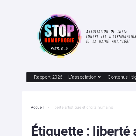
Rapport 2026
L’association
Contenus liti
Accueil
liberté artistique et droits humains
Étiquette :
liberté 