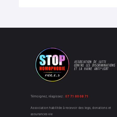
Témoignez, réagissez :
07 71 80 08 71
Association habilitée à recevoir des legs, donations et
assurances-vie