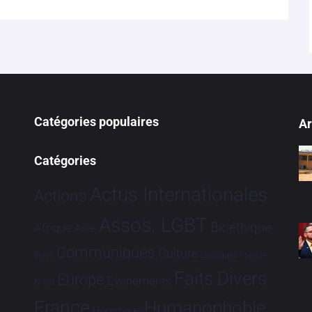
Catégories populaires
Ar
Catégories
Actus Internationales
Actions
Assos. LGBT
Bioéthique
Afrique
Asie
Communiqués
Culture
Dialogues France-
Brève
Faits Divers
Europe
Evénements
Brésil
France
Humanophobie
Hommage