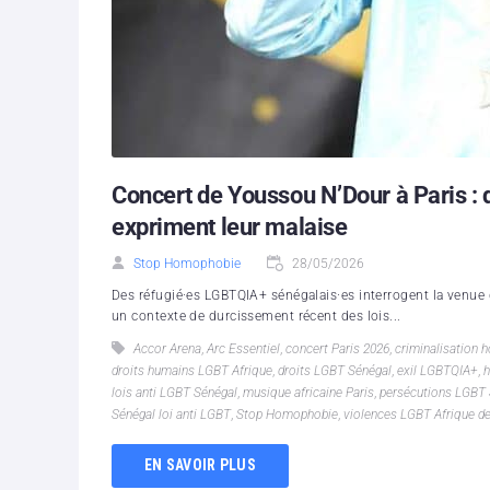
Concert de Youssou N’Dour à Paris :
expriment leur malaise
Stop Homophobie
28/05/2026
Des réfugié·es LGBTQIA+ sénégalais·es interrogent la venue 
un contexte de durcissement récent des lois...
Accor Arena
,
Arc Essentiel
,
concert Paris 2026
,
criminalisation 
droits humains LGBT Afrique
,
droits LGBT Sénégal
,
exil LGBTQIA+
,
h
lois anti LGBT Sénégal
,
musique africaine Paris
,
persécutions LGBT 
Sénégal loi anti LGBT
,
Stop Homophobie
,
violences LGBT Afrique de
EN SAVOIR PLUS