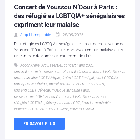
Concert de Youssou N’Dour à Paris :
des réfugié·es LGBTQIA+ sénégalais·es
expriment leur malaise
Stop Homophobie
28/05/2026
Des réfugié·es LGBTQIA+ sénégalais·es interrogent la venue de
Youssou N'Dour à Paris. Ils et elles évoquent un malaise dans
un contexte de durcissement récent des lois...
Accor Arena
,
Arc Essentiel
,
concert Paris 2026
,
criminalisation homosexualité Sénégal
,
discriminations LGBT Sénégal
,
droits humains LGBT Afrique
,
droits LGBT Sénégal
,
exil LGBTQIA+
,
homophobie Sénégal
,
liberté artistique et droits humains
,
lois anti LGBT Sénégal
,
musique africaine Paris
,
persécutions LGBT Sénégal
,
réfugiés LGBT Sénégal France
,
réfugiés LGBTQIA+
,
Sénégal loi anti LGBT
,
Stop Homophobie
,
violences LGBT Afrique de l’Ouest
,
Youssou Ndour
EN SAVOIR PLUS