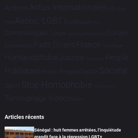
Actus Internationales
Actions
Afrique
Assos. LGBT
Bioéthique
Asie
Brève
Communiqués
Europe
Culture
Dialogues France-Brésil
France
Faits Divers
Evénements
Hommage
Humanophobie
Justice
People
Partenariat
Société
Politiques
Santé
Religion
Projets
Stop Homophobie
Sport
Tech
Tribune
Vidéo
Témoignage
Études
Articles récents
Sénégal : huit femmes arrêtées, l’inquiétude
grandit face à la répression LGBT+