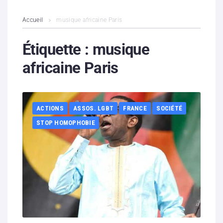
L’association
Accueil
musique africaine Paris
Contenus litigieux
Étiquette :
musique
africaine Paris
Nous soutenir
Boutique
ACTIONS
ASSOS. LGBT
FRANCE
SOCIÉTÉ
Partenaires
STOP HOMOPHOBIE
Contacts
Hébergement solidaire