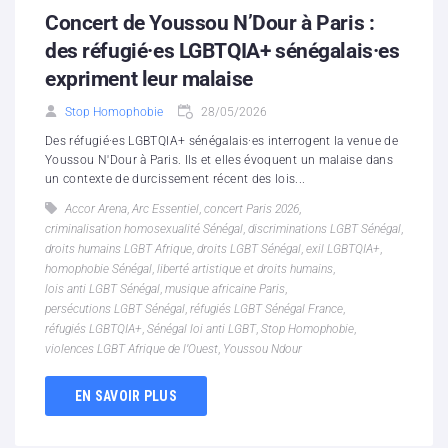
Concert de Youssou N’Dour à Paris :
des réfugié·es LGBTQIA+ sénégalais·es
expriment leur malaise
Stop Homophobie
28/05/2026
Des réfugié·es LGBTQIA+ sénégalais·es interrogent la venue de
Youssou N'Dour à Paris. Ils et elles évoquent un malaise dans
un contexte de durcissement récent des lois...
Accor Arena
,
Arc Essentiel
,
concert Paris 2026
,
criminalisation homosexualité Sénégal
,
discriminations LGBT Sénégal
,
droits humains LGBT Afrique
,
droits LGBT Sénégal
,
exil LGBTQIA+
,
homophobie Sénégal
,
liberté artistique et droits humains
,
lois anti LGBT Sénégal
,
musique africaine Paris
,
persécutions LGBT Sénégal
,
réfugiés LGBT Sénégal France
,
réfugiés LGBTQIA+
,
Sénégal loi anti LGBT
,
Stop Homophobie
,
violences LGBT Afrique de l’Ouest
,
Youssou Ndour
EN SAVOIR PLUS