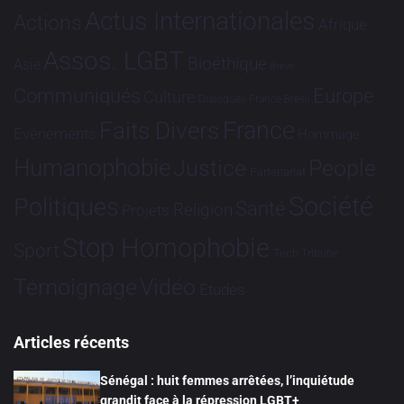
Actus Internationales
Actions
Afrique
Assos. LGBT
Bioéthique
Asie
Brève
Communiqués
Europe
Culture
Dialogues France-Brésil
France
Faits Divers
Evénements
Hommage
Humanophobie
Justice
People
Partenariat
Société
Politiques
Santé
Religion
Projets
Stop Homophobie
Sport
Tech
Tribune
Vidéo
Témoignage
Études
Articles récents
Sénégal : huit femmes arrêtées, l’inquiétude
grandit face à la répression LGBT+