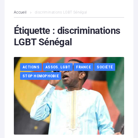
L’association
Accueil
discriminations LGBT Sénégal
Contenus litigieux
Étiquette :
discriminations
LGBT Sénégal
Nous soutenir
Boutique
ACTIONS
ASSOS. LGBT
FRANCE
SOCIÉTÉ
Partenaires
STOP HOMOPHOBIE
Contacts
Hébergement solidaire