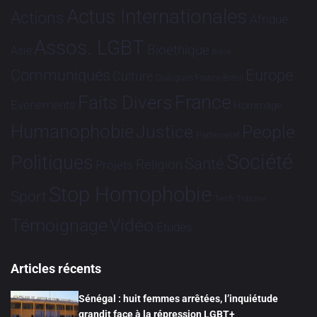
Actus Internationales
Actions
Afrique
Assos. LGBT
Bioéthique
Asie
Brève
Communiqués
Europe
Culture
Dialogues France-Brésil
France
Faits Divers
Evénements
Hommage
Humanophobie
Justice
People
Partenariat
Société
Politiques
Santé
Religion
Projets
Stop Homophobie
Sport
Tech
Tribune
Vidéo
Témoignage
Études
Articles récents
Sénégal : huit femmes arrêtées, l’inquiétude
grandit face à la répression LGBT+