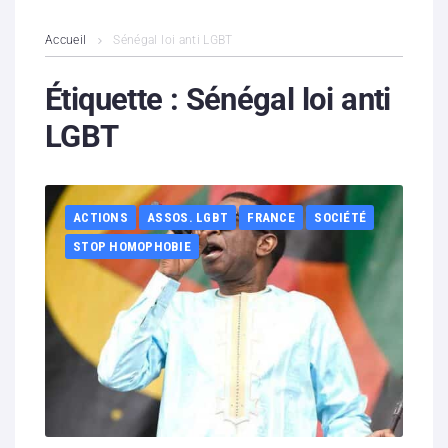
L’association
Accueil
Sénégal loi anti LGBT
Contenus litigieux
Étiquette :
Sénégal loi anti
LGBT
Nous soutenir
Boutique
ACTIONS
ASSOS. LGBT
FRANCE
SOCIÉTÉ
Partenaires
STOP HOMOPHOBIE
Contacts
Hébergement solidaire