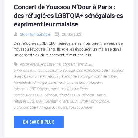
Concert de Youssou N’Dour à Paris :
des réfugié·es LGBTQIA+ sénégalais·es
expriment leur malaise
Stop Homophobie
28/05/2026
Des réfugié·es LGBTQIA+ sénégalais·es interrogent la venue de
Youssou N'Dour à Paris. Ils et elles évoquent un malaise dans
un contexte de durcissement récent des lois...
Accor Arena
,
Arc Essentiel
,
concert Paris 2026
,
criminalisation homosexualité Sénégal
,
discriminations LGBT Sénégal
,
droits humains LGBT Afrique
,
droits LGBT Sénégal
,
exil LGBTQIA+
,
homophobie Sénégal
,
liberté artistique et droits humains
,
lois anti LGBT Sénégal
,
musique africaine Paris
,
persécutions LGBT Sénégal
,
réfugiés LGBT Sénégal France
,
réfugiés LGBTQIA+
,
Sénégal loi anti LGBT
,
Stop Homophobie
,
violences LGBT Afrique de l’Ouest
,
Youssou Ndour
EN SAVOIR PLUS