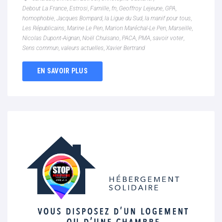
Debout La France
,
Estrosi
,
Famille
,
fn
,
Geoffroy Lejeune
,
GPA
,
homophobie
,
Jacques Bompard
,
la Ligue du Sud
,
la manif pour tous
,
Les Républicains
,
Marine Le Pen
,
Marion Maréchal-Le Pen
,
Marseille
,
Nicolas Dupont-Aignan
,
Noël Chuisano
,
PACA
,
PMA
,
savoir voter
,
Sens commun
,
valeurs actuelles
,
Xavier Bertrand
EN SAVOIR PLUS