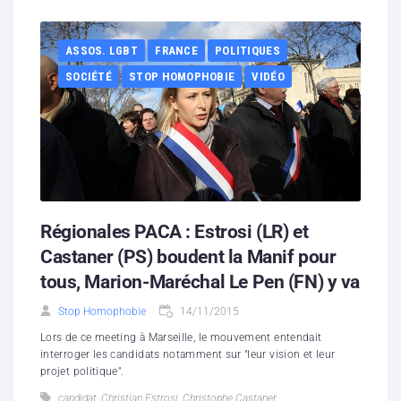
ASSOS. LGBT
FRANCE
POLITIQUES
SOCIÉTÉ
STOP HOMOPHOBIE
VIDÉO
Régionales PACA : Estrosi (LR) et
Castaner (PS) boudent la Manif pour
tous, Marion-Maréchal Le Pen (FN) y va
Stop Homophobie
14/11/2015
Lors de ce meeting à Marseille, le mouvement entendait
interroger les candidats notamment sur "leur vision et leur
projet politique".
candidat
,
Christian Estrosi
,
Christophe Castaner
,