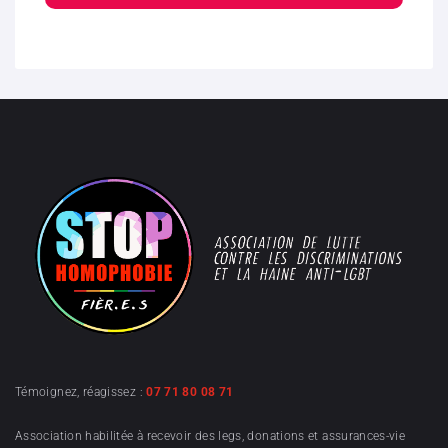
Témoignez, réagissez :
07 71 80 08 71
Association habilitée à recevoir des legs, donations et assurances-vie