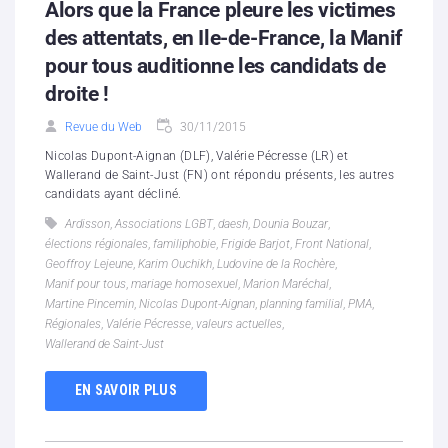
Alors que la France pleure les victimes
des attentats, en Ile-de-France, la Manif
pour tous auditionne les candidats de
droite !
Revue du Web
30/11/2015
Nicolas Dupont-Aignan (DLF), Valérie Pécresse (LR) et
Wallerand de Saint-Just (FN) ont répondu présents, les autres
candidats ayant décliné.
Ardisson
,
Associations LGBT
,
daesh
,
Dounia Bouzar
,
élections régionales
,
familiphobie
,
Frigide Barjot
,
Front National
,
Geoffroy Lejeune
,
Karim Ouchikh
,
Ludovine de la Rochère
,
Manif pour tous
,
mariage homosexuel
,
Marion Maréchal
,
Martine Pincemin
,
Nicolas Dupont-Aignan
,
planning familial
,
PMA
,
Régionales
,
Valérie Pécresse
,
valeurs actuelles
,
Wallerand de Saint-Just
EN SAVOIR PLUS