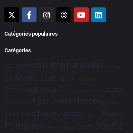
Catégories populaires
Catégories
Actus Internationales
Actions
Afrique
Assos. LGBT
Bioéthique
Asie
Brève
Communiqués
Europe
Culture
Dialogues France-Brésil
France
Faits Divers
Evénements
Hommage
Humanophobie
Justice
People
Partenariat
Société
Politiques
Santé
Religion
Projets