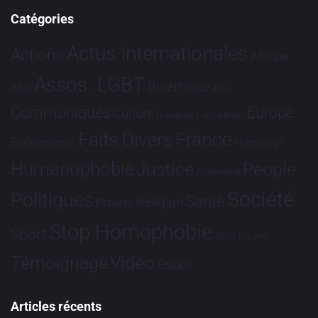
Catégories
Actus Internationales
Actions
Afrique
Assos. LGBT
Bioéthique
Asie
Brève
Communiqués
Europe
Culture
Dialogues France-Brésil
France
Faits Divers
Evénements
Hommage
Humanophobie
Justice
People
Partenariat
Société
Politiques
Santé
Religion
Projets
Stop Homophobie
Sport
Tech
Tribune
Vidéo
Témoignage
Études
Articles récents