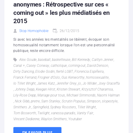
anonymes : Rétrospective sur ces «
coming out » les plus médiatisés en
2015
Stop Homophobie
26/12/2015
Si avec les années les mentalités se libèrent, évoquer son
homosexualité notamment lorsque l'on est une personnalité
publique, reste encore difficile.
Alex Goude
,
baseball
,
basketteuse
,
Bill Kennedy
,
Caitlyn Jenner
,
Canal +
,
Casey Conway
,
catholique
,
coming-out
,
David Denson
,
Dirty Dancing
,
Elodie Godin
,
fierté LGBT
,
Florencia Espiñeira
,
Franck Ferrand
,
Frogner d'Oslo
,
Gus Kenworthy
,
homosexualite
,
Io Tillet Wright
,
James Katz
,
Jennifer Grey
,
jo
,
Jo Wilder
,
Joey Graceffa
,
Johnny Depp
,
Keegan Hirst
,
Kristen Stewart
,
Krzysztof Charamsa
,
Lily-Rose Depp
,
Mariage pour tous
,
Michael Simmonds
,
Naomi Halman
,
Nick Gibb
,
pretre
,
Sam Stanley
,
Scrutin Populus
,
Simpson
,
slopestyle
,
Smithers Jr.
,
Springfield
,
Sydney Roosters
,
Tillet Wright
,
Tom Bosworth
,
Twilight
,
vanessa paradis
,
Vanity Fair
,
Vincent Dedienne
,
Waylon Smithers
,
Youtuber
EN SAVOIR PLUS