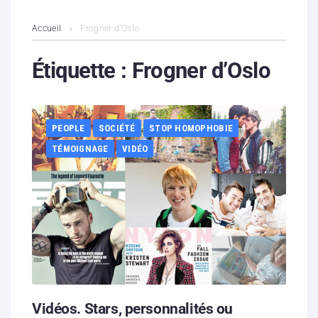
L’association
Accueil
Frogner d’Oslo
Contenus litigieux
Étiquette :
Frogner d’Oslo
Nous soutenir
PEOPLE
SOCIÉTÉ
STOP HOMOPHOBIE
Boutique
TÉMOIGNAGE
VIDÉO
Partenaires
Contacts
Hébergement solidaire
Vidéos. Stars, personnalités ou