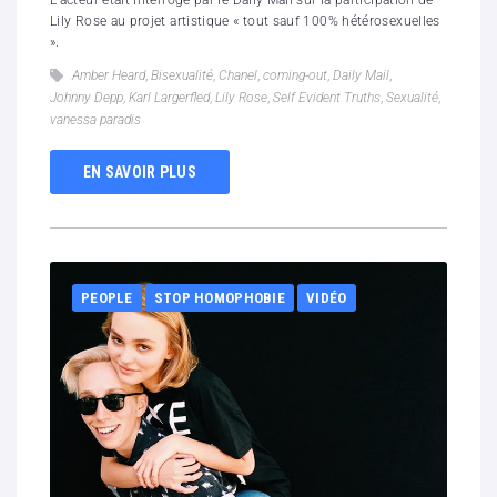
L'acteur était interrogé par le Daily Mail sur la participation de
Lily Rose au projet artistique « tout sauf 100% hétérosexuelles
».
Amber Heard
,
Bisexualité
,
Chanel
,
coming-out
,
Daily Mail
,
Johnny Depp
,
Karl Largerfled
,
Lily Rose
,
Self Evident Truths
,
Sexualité
,
vanessa paradis
EN SAVOIR PLUS
PEOPLE
STOP HOMOPHOBIE
VIDÉO