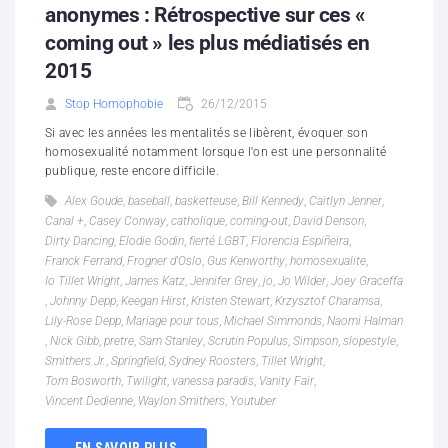
anonymes : Rétrospective sur ces «
coming out » les plus médiatisés en
2015
Stop Homophobie
26/12/2015
Si avec les années les mentalités se libèrent, évoquer son
homosexualité notamment lorsque l'on est une personnalité
publique, reste encore difficile.
Alex Goude
,
baseball
,
basketteuse
,
Bill Kennedy
,
Caitlyn Jenner
,
Canal +
,
Casey Conway
,
catholique
,
coming-out
,
David Denson
,
Dirty Dancing
,
Elodie Godin
,
fierté LGBT
,
Florencia Espiñeira
,
Franck Ferrand
,
Frogner d'Oslo
,
Gus Kenworthy
,
homosexualite
,
Io Tillet Wright
,
James Katz
,
Jennifer Grey
,
jo
,
Jo Wilder
,
Joey Graceffa
,
Johnny Depp
,
Keegan Hirst
,
Kristen Stewart
,
Krzysztof Charamsa
,
Lily-Rose Depp
,
Mariage pour tous
,
Michael Simmonds
,
Naomi Halman
,
Nick Gibb
,
pretre
,
Sam Stanley
,
Scrutin Populus
,
Simpson
,
slopestyle
,
Smithers Jr.
,
Springfield
,
Sydney Roosters
,
Tillet Wright
,
Tom Bosworth
,
Twilight
,
vanessa paradis
,
Vanity Fair
,
Vincent Dedienne
,
Waylon Smithers
,
Youtuber
EN SAVOIR PLUS