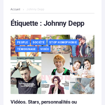
L’association
Accueil
Johnny Depp
Contenus litigieux
Étiquette :
Johnny Depp
Nous soutenir
PEOPLE
SOCIÉTÉ
STOP HOMOPHOBIE
Boutique
TÉMOIGNAGE
VIDÉO
Partenaires
Contacts
Hébergement solidaire
Vidéos. Stars, personnalités ou