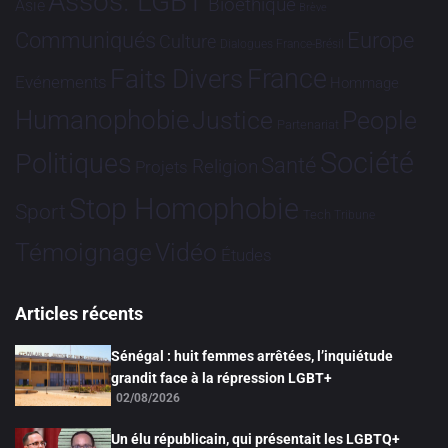
Assos. LGBT
Bioéthique
Asie
Brève
Communiqués
Europe
Culture
Dialogues France-Brésil
France
Faits Divers
Evénements
Hommage
Humanophobie
Justice
People
Partenariat
Société
Politiques
Santé
Religion
Projets
Stop Homophobie
Sport
Tech
Tribune
Vidéo
Témoignage
Études
Articles récents
Sénégal : huit femmes arrêtées, l’inquiétude
grandit face à la répression LGBT+
02/08/2026
Un élu républicain, qui présentait les LGBTQ+