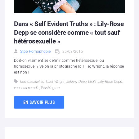
Dans « Self Evident Truths » : Lily-Rose
Depp se considère comme « tout sauf
hétérosexuelle »
Stop Homophobie
25/08/2015
Doit-on vraiment se définir comme hétérosexuel ou
homosexuel ? Selon la photographe Io Tillet Wright, la réponse
est non !
homosexuel
,
Io Tillet Wright
,
Johnny Depp
,
LGBT
,
Lily-Rose Depp
,
vanessa paradis
,
Washington
EN SAVOIR PLUS