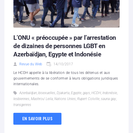
L’ONU « préoccupée » par l’arrestation
de dizaines de personnes LGBT en
Azerbaïdjan, Egypte et Indonésie
Revue du Web
14/10/2017
Le HCDH appelle à la libération de tous les détenus et aux
gouvernements de se conformer à leurs obligations juridiques
internationales.
Azerbaïdjan
,
bisexuelles
,
Djakarta
,
Egypte
,
gays
,
HCDH
,
Indonésie
,
lesbiennes
,
Mashrou' Leila
,
Nations Unies
,
Rupert Colville
,
sauna gay
,
transgenres
EN SAVOIR PLUS