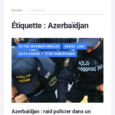
L’association
Accueil
Azerbaïdjan
Contenus litigieux
Étiquette :
Azerbaïdjan
Nous soutenir
ACTUS INTERNATIONALES
ASSOS. LGBT
Boutique
FAITS DIVERS
STOP HOMOPHOBIE
Partenaires
Contacts
Hébergement solidaire
Azerbaïdjan : raid policier dans un