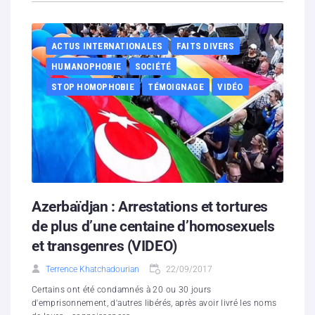
ACTUS INTERNATIONALES
FAITS DIVERS
HUMANOPHOBIE
SOCIÉTÉ
STOP HOMOPHOBIE
TÉMOIGNAGE
VIDÉO
Azerbaïdjan : Arrestations et tortures
de plus d’une centaine d’homosexuels
et transgenres (VIDEO)
Terrence Khatchadourian
22/09/2017
Certains ont été condamnés à 20 ou 30 jours
d'emprisonnement, d'autres libérés, après avoir livré les noms