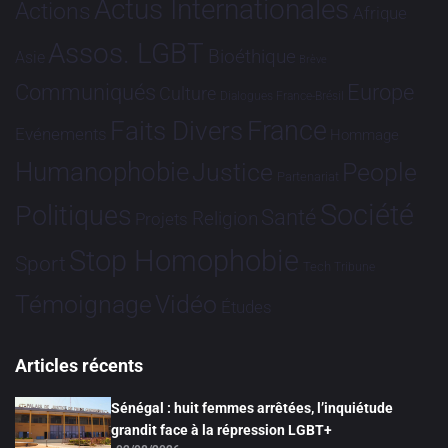
Actus Internationales
Actions
Afrique
Assos. LGBT
Bioéthique
Asie
Brève
Communiqués
Europe
Culture
Dialogues France-Brésil
France
Faits Divers
Evénements
Hommage
Humanophobie
Justice
People
Partenariat
Société
Politiques
Santé
Religion
Projets
Stop Homophobie
Sport
Tech
Tribune
Vidéo
Témoignage
Études
Articles récents
Sénégal : huit femmes arrêtées, l’inquiétude
grandit face à la répression LGBT+