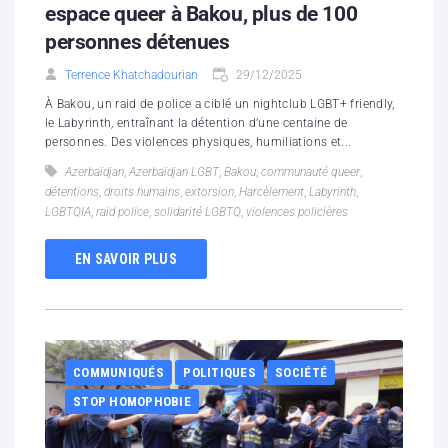
espace queer à Bakou, plus de 100
personnes détenues
Terrence Khatchadourian
29/12/2025
À Bakou, un raid de police a ciblé un nightclub LGBT+ friendly,
le Labyrinth, entraînant la détention d’une centaine de
personnes. Des violences physiques, humiliations et...
Azerbaïdjan
,
Azerbaïdjan LGBT
,
Bakou
,
communauté queer
,
détentions
,
droits humains
,
extorsion
,
Harcèlement
,
Labyrinth
,
LGBTQIA
,
raid police
,
solidarité LGBTQ
,
violences policières
EN SAVOIR PLUS
COMMUNIQUÉS
POLITIQUES
SOCIÉTÉ
STOP HOMOPHOBIE