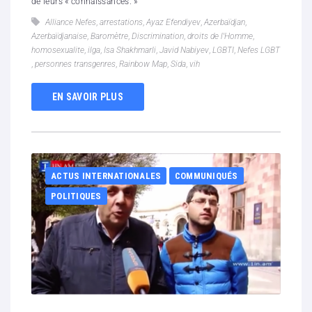
de leurs « connaissances. »
Alliance Nefes
,
arrestations
,
Ayaz Efendiyev
,
Azerbaïdjan
,
Azerbaïdjanaise
,
Baromètre
,
Discrimination
,
droits de l'Homme
,
homosexualite
,
ilga
,
Isa Shakhmarli
,
Javid Nabiyev
,
LGBTI
,
Nefes LGBT
,
personnes transgenres
,
Rainbow Map
,
Sida
,
vih
EN SAVOIR PLUS
ACTUS INTERNATIONALES
COMMUNIQUÉS
POLITIQUES