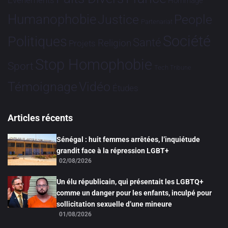
Evénements
Hommage
Humanophobie
Justice
People
Partenariat
Société
Politiques
Santé
Religion
Projets
Stop Homophobie
Sport
Tech
Tribune
Vidéo
Témoignage
Études
Articles récents
Sénégal : huit femmes arrêtées, l’inquiétude
grandit face à la répression LGBT+
02/08/2026
Un élu républicain, qui présentait les LGBTQ+
comme un danger pour les enfants, inculpé pour
sollicitation sexuelle d’une mineure
01/08/2026