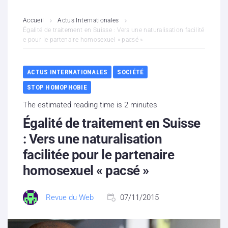
L’association
Accueil
Actus Internationales
Égalité de traitement en Suisse : Vers une naturalisation facilité
e pour le partenaire homosexuel « pacsé »
Contenus litigieux
Nous soutenir
ACTUS INTERNATIONALES
SOCIÉTÉ
STOP HOMOPHOBIE
Boutique
The estimated reading time is 2 minutes
Partenaires
Égalité de traitement en Suisse
: Vers une naturalisation
Contacts
facilitée pour le partenaire
homosexuel « pacsé »
Hébergement solidaire
Revue du Web
07/11/2015