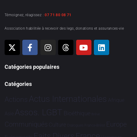
Témoignez, réagissez :
07 71 80 08 71
Association habilitée à recevoir des legs, donations et assurances-vie
Catégories populaires
Catégories
Actus Internationales
Actions
Afrique
Assos. LGBT
Bioéthique
Asie
Brève
Communiqués
Europe
Culture
Dialogues France-Brésil
France
Faits Divers