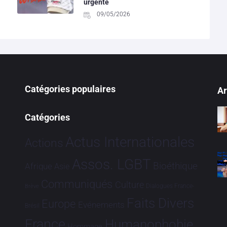
urgente
09/05/2026
Catégories populaires
Ar
Catégories
Actus Internationales
Actions
Assos. LGBT
Bioéthique
Afrique
Asie
Communiqués
Culture
Dialogues France-
Brève
Faits Divers
Europe
Evénements
Brésil
France
Humanophobie
Hommage