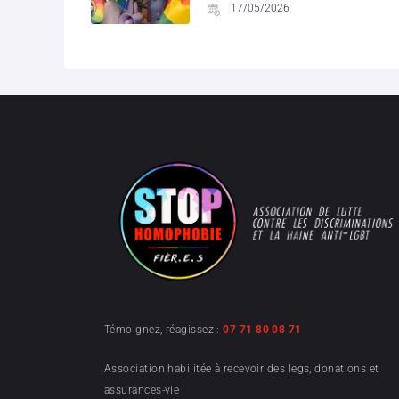
17/05/2026
Témoignez, réagissez :
07 71 80 08 71
Association habilitée à recevoir des legs, donations et
assurances-vie