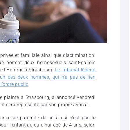
 privée et familiale ainsi que discrimination.
que portent deux homosexuels saint-gallois
 de l’Homme à Strasbourg.
Le Tribunal fédéral
d’un des deux hommes, qui n’a pas de lien
l’ordre public
.
e plainte à Strasbourg, a annoncé vendredi
ant sera représenté par son propre avocat.
ance de paternité de celui qui n’est pas le
pour l’enfant aujourd’hui âgé de 4 ans, selon