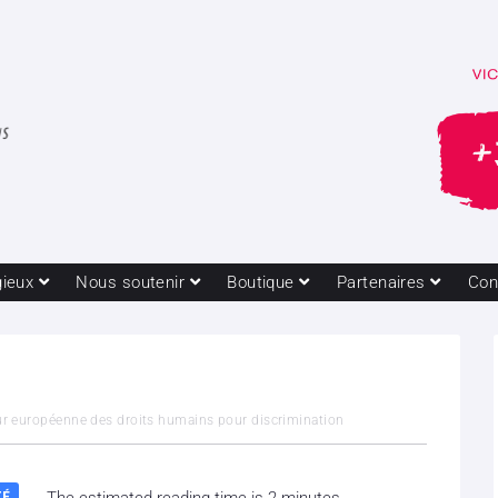
gieux
Nous soutenir
Boutique
Partenaires
Con
ur européenne des droits humains pour discrimination
TÉ
The estimated reading time is 2 minutes