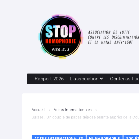
Rapport 2026
L’association
Contenus liti
Accueil
Actus Internationales
Suisse : Un couple de papas dépose plainte auprès de la Co
ACTUS INTERNATIONALES
HUMANOPHOBIE
SOCIÉ