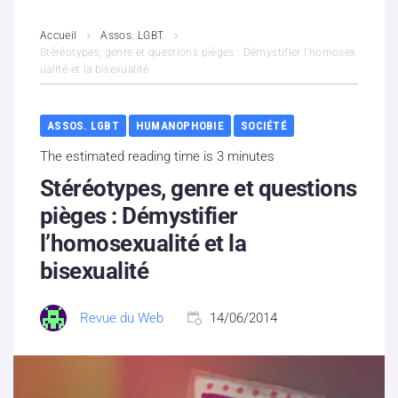
L’association
Accueil
Assos. LGBT
Stéréotypes, genre et questions pièges : Démystifier l’homosex
ualité et la bisexualité
Contenus litigieux
Nous soutenir
ASSOS. LGBT
HUMANOPHOBIE
SOCIÉTÉ
The estimated reading time is 3 minutes
Boutique
Stéréotypes, genre et questions
Partenaires
pièges : Démystifier
l’homosexualité et la
Contacts
bisexualité
Hébergement solidaire
Revue du Web
14/06/2014