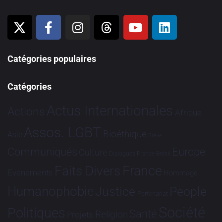
Catégories populaires
Catégories
Actus Internationales
Actions
Afrique
Assos. LGBT
Bioéthique
Asie
Brève
Communiqués
Europe
Culture
Dialogues France-Brésil
France
Faits Divers
Evénements
Hommage
Humanophobie
Justice
People
Partenariat
Société
Politiques
Santé
Religion
Projets