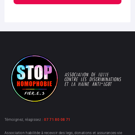
Témoignez, réagissez :
07 71 80 08 71
Association habilitée à recevoir des legs, donations et assurances-vie