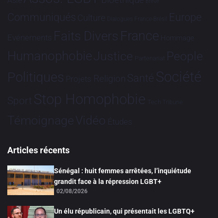
Bioéthique
Asie
Brève
Communiqués
Europe
Culture
Dialogues France-Brésil
France
Faits Divers
Evénements
Hommage
Humanophobie
Justice
People
Partenariat
Société
Politiques
Santé
Religion
Projets
Stop Homophobie
Sport
Tech
Tribune
Vidéo
Témoignage
Études
Articles récents
Sénégal : huit femmes arrêtées, l’inquiétude
grandit face à la répression LGBT+
02/08/2026
Un élu républicain, qui présentait les LGBTQ+