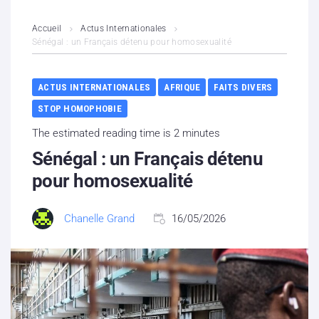
L’association
Accueil
Actus Internationales
Sénégal : un Français détenu pour homosexualité
Contenus litigieux
ACTUS INTERNATIONALES
AFRIQUE
FAITS DIVERS
Nous soutenir
STOP HOMOPHOBIE
Boutique
The estimated reading time is 2 minutes
Sénégal : un Français détenu
Partenaires
pour homosexualité
Contacts
Chanelle Grand
16/05/2026
Hébergement solidaire