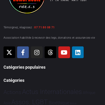
Témoignez, réagissez :
07 71 80 08 71
Association habilitée à recevoir des legs, donations et assurances-vie
Catégories populaires
Catégories
Actus Internationales
Actions
Afrique
Assos. LGBT
Bioéthique
Asie
Brève