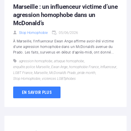
Marseille : un influenceur victime d’une
agression homophobe dans un
McDonald’s
Stop Homophobie
05/06/2026
À Marseille, l’influenceur Ewan Ange affirme avoir été victime
d’une agression homophobe dans un McDonald’s avenue du
Prado. Les faits, survenus en début d’après-midi, ont donné...
agression homophobe
,
attaque homophobe
,
enquête police Marseille
,
Ewan Ange
,
homophobie France
,
Influenceur
,
LGBT France
,
Marseille
,
McDonald’s Prado
,
pride month
,
Stop Homophobie
,
violences LGBTphobes
EN SAVOIR PLUS