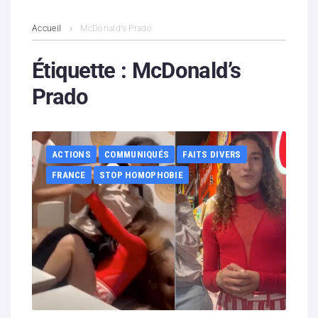
L’association
Accueil
McDonald’s Prado
Contenus litigieux
Étiquette :
McDonald’s
Prado
Nous soutenir
Boutique
ACTIONS
COMMUNIQUÉS
FAITS DIVERS
Partenaires
FRANCE
STOP HOMOPHOBIE
Contacts
Hébergement solidaire