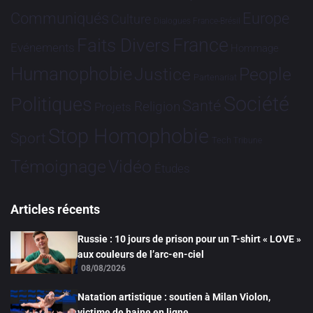
Communiqués
Europe
Culture
Dialogues France-Brésil
France
Faits Divers
Evénements
Hommage
Humanophobie
Justice
People
Partenariat
Société
Politiques
Santé
Religion
Projets
Stop Homophobie
Sport
Tech
Tribune
Vidéo
Témoignage
Études
Articles récents
Russie : 10 jours de prison pour un T-shirt « LOVE »
aux couleurs de l’arc-en-ciel
08/08/2026
Natation artistique : soutien à Milan Violon,
victime de haine en ligne