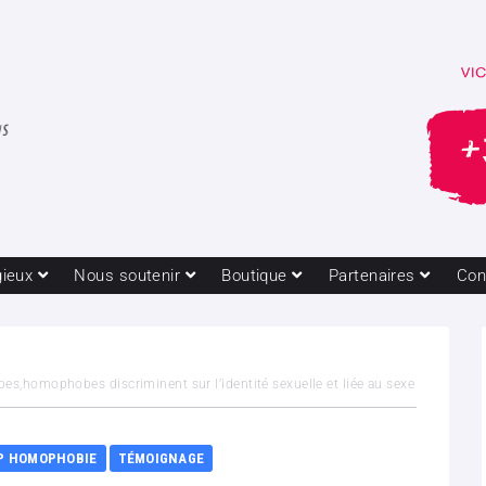
gieux
Nous soutenir
Boutique
Partenaires
Con
es,homophobes discriminent sur l’identité sexuelle et liée au sexe
P HOMOPHOBIE
TÉMOIGNAGE