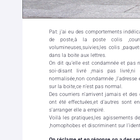
Pat: j’ai eu des comportements indéli
de poste,à la poste colis ,cou
volumineuses,suivies,les colis ,paque
dans la boite aux lettres.
On dit qu’elle est condamnée et pas no
soi-disant livré ,mais pas livré,n
normalisée,non condamnée ,l’adresse es
sur la boite,ce n’est pas normal.
Des courriers n’arrivent jamais et des
ont été effectuées,et d’autres sont e
s’arranger elle a empiré.
Voilà les pratiques,les agissements d
,homophobes et discriminent sur l’identi
On réclame et en réponse on a des rep