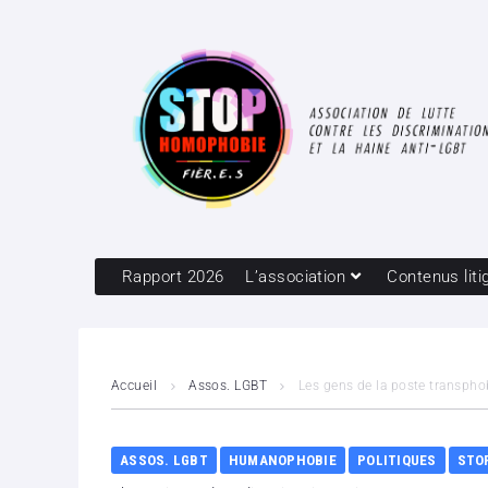
Rapport 2026
L’association
Contenus liti
Accueil
Assos. LGBT
Les gens de la poste transphob
ASSOS. LGBT
HUMANOPHOBIE
POLITIQUES
STO