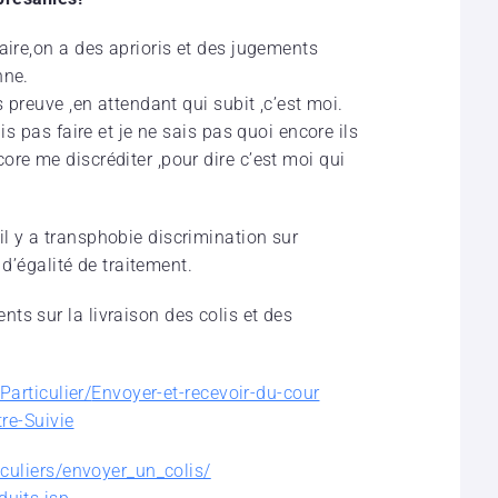
aire,on a des aprioris et des jugements
nne.
s preuve ,en attendant qui subit ,c’est moi.
is pas faire et je ne sais pas quoi encore ils
re me discréditer ,pour dire c’est moi qui
l y a transphobie discrimination sur
 d’égalité de traitement.
ts sur la livraison des colis et des
Particulier/
Envoyer-et-recevoir-du-cour
tre-Suivie
iculiers/
envoyer_un_colis/