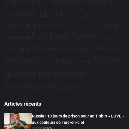
Actus Internationales
Actions
Afrique
Assos. LGBT
Bioéthique
Asie
Brève
Communiqués
Europe
Culture
Dialogues France-Brésil
France
Faits Divers
Evénements
Hommage
Humanophobie
Justice
People
Partenariat
Société
Politiques
Santé
Religion
Projets
Stop Homophobie
Sport
Tech
Tribune
Vidéo
Témoignage
Études
Articles récents
Russie : 10 jours de prison pour un T-shirt « LOVE »
aux couleurs de l’arc-en-ciel
08/08/2026