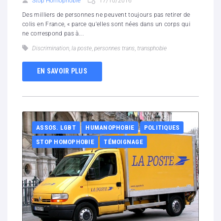
Stop Homophobie
17/10/2016
Des milliers de personnes ne peuvent toujours pas retirer de
colis en France, « parce qu'elles sont nées dans un corps qui
ne correspond pas à...
Discrimination
,
la poste
,
personnes trans
,
transphobie
EN SAVOIR PLUS
ASSOS. LGBT
HUMANOPHOBIE
POLITIQUES
STOP HOMOPHOBIE
TÉMOIGNAGE