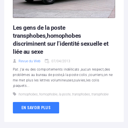
Les gens de la poste
transphobes,homophobes
discriminent sur l’identité sexuelle et
liée au sexe
Revue du Web
07/04/2013
Pat: j’ai eu des comportements indélicats ,aucun respect,des
problèmes au bureau de poste,à la poste colis ,courriers,on ne
me met plus les lettres volumineuses,suivies,les colis
,paquets...
homophobes
,
homophobie
,
la poste
,
transphobes
,
transphobie
EN SAVOIR PLUS