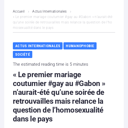
L’association
Accueil
Actus Internationales
« Le premier mariage coutumier #gay au #Gabon » n’aurait-été
qu’une soirée de retrouvailles mais relance la question de l’ho
Contenus litigieux
mosexualité dans le pays
Nous soutenir
ACTUS INTERNATIONALES
HUMANOPHOBIE
Boutique
SOCIÉTÉ
The estimated reading time is 5 minutes
Partenaires
« Le premier mariage
Contacts
coutumier #gay au #Gabon »
n’aurait-été qu’une soirée de
Hébergement solidaire
retrouvailles mais relance la
question de l’homosexualité
dans le pays