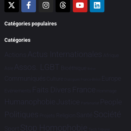
Catégories populaires
Catégories
Actus Internationales
Actions
Afrique
Assos. LGBT
Bioéthique
Asie
Brève
Communiqués
Europe
Culture
Dialogues France-Brésil
France
Faits Divers
Evénements
Hommage
Humanophobie
Justice
People
Partenariat
Société
Politiques
Santé
Religion
Projets
Stop Homophobie
Sport
Tech
Tribune