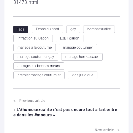
31473.html
Echos du nord
gay
homosexualite
Tags
infraction au Gabon
LGBT gabon
mariage à la coutume
mariage coutumier
mariage coutumier gay
mariage homosexuel
outrage aux bonnes meurs
premier mariage coutumier
vide juridique
Previous article
« L’#homosexualité n’est pas encore tout à fait entré
e dans les #moeurs »
Next article