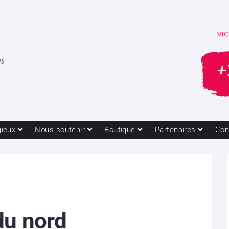
gieux
Nous soutenir
Boutique
Partenaires
Con
du nord