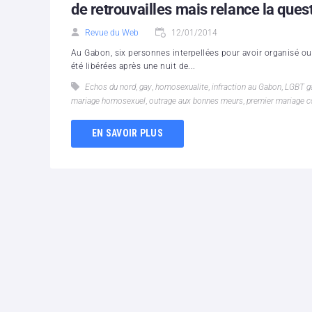
de retrouvailles mais relance la ques
Revue du Web
12/01/2014
Au Gabon, six personnes interpellées pour avoir organisé o
été libérées après une nuit de...
Echos du nord
,
gay
,
homosexualite
,
infraction au Gabon
,
LGBT g
mariage homosexuel
,
outrage aux bonnes meurs
,
premier mariage c
EN SAVOIR PLUS