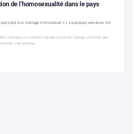
tion de l’homosexualité dans le pays
u participé à un mariage homosexuel il y a quelques semaines ont
abon
,
mariage à la coutume
,
mariage coutumier
,
mariage coutumier gay
,
outumier
,
vide juridique