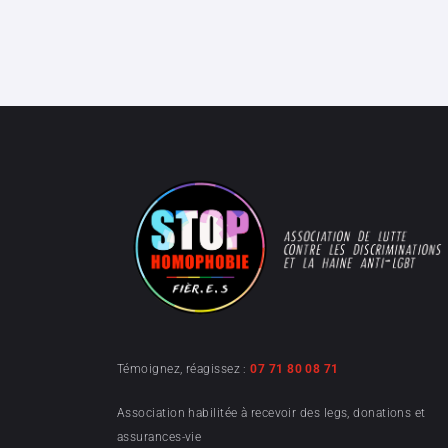
Témoignez, réagissez :
07 71 80 08 71
Association habilitée à recevoir des legs, donations et
assurances-vie