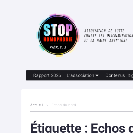
Rapport 2026
L’association
Contenus liti
Accueil
Echos du nord
Étiquette :
Echos 