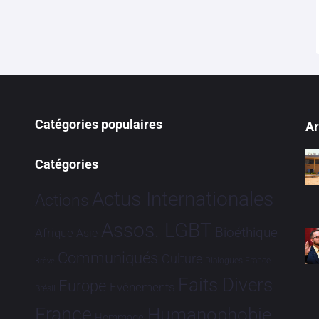
Catégories populaires
Ar
Catégories
Actus Internationales
Actions
Assos. LGBT
Bioéthique
Afrique
Asie
Communiqués
Culture
Dialogues France-
Brève
Faits Divers
Europe
Evénements
Brésil
France
Humanophobie
Hommage