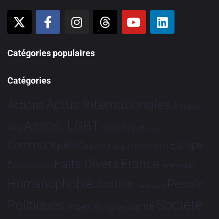
Catégories populaires
Catégories
Actus Internationales
Actions
Afrique
Assos. LGBT
Bioéthique
Asie
Brève
Communiqués
Europe
Culture
Dialogues France-Brésil
France
Faits Divers
Evénements
Hommage
Humanophobie
Justice
People
Partenariat
Société
Politiques
Santé
Religion
Projets