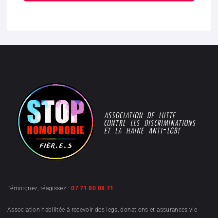
Témoignez, réagissez :
07 71 80 08 71
Association habilitée à recevoir des legs, donations et assurances-vie