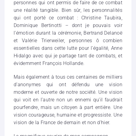
personnes qui ont permis de faire de ce combat
une réalité tangible. Bien sûr, les personnalités
qui ont porté ce combat : Christine Taubira,
Dominique Bertinotti – dont je pouvais voir
l’émotion durant la cérémonie, Bertrand Delanoë
et Valérie Trierweiler, personnes ô combien
essentielles dans cette lutte pour l’égalité, Anne
Hidalgo avec qui je partage tant de combats, et
évidemment François Hollande.
Mais également à tous ces centaines de milliers
d’anonymes qui ont défendu une vision
moderne et ouverte de notre société. Une vision
qui voit en l’autre non un ennemi qu’il faudrait
pourfendre, mais un citoyen à part entière. Une
vision courageuse, humaine et progressiste. Une
vision de la France de demain et non d’hier.