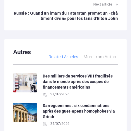
Next article
Russie : Quand un imam du Tatarstan promet un «châ
timent divin» pour les fans d’Elton John
Autres
Related Articles
More from Author
Des milliers de services VIH fragilisés
dans le monde après des coupes de
financements américains
27/07/2026
Sarreguemines : six condamnations
après des guet-apens homophobes via
Grindr
24/07/2026