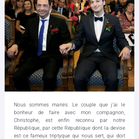
Nous sommes mariés. Le couple que j’ai le
bonheur de faire avec mon compagnon,
Christophe, est enfin reconnu par notre
République, par cette République dont la devise
est ce fameux triptyque qui nous sert, qui doit