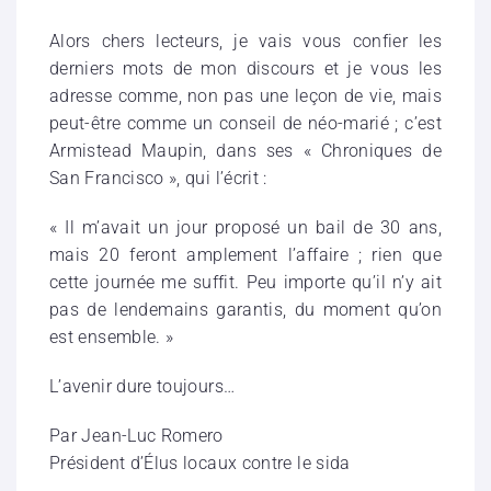
Alors chers lecteurs, je vais vous confier les
derniers mots de mon discours et je vous les
adresse comme, non pas une leçon de vie, mais
peut-être comme un conseil de néo-marié ; c’est
Armistead Maupin, dans ses « Chroniques de
San Francisco », qui l’écrit :
« Il m’avait un jour proposé un bail de 30 ans,
mais 20 feront amplement l’affaire ; rien que
cette journée me suffit. Peu importe qu’il n’y ait
pas de lendemains garantis, du moment qu’on
est ensemble. »
L’avenir dure toujours…
Par Jean-Luc Romero
Président d’Élus locaux contre le sida