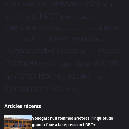
Actus Internationales
Actions
Afrique
Assos. LGBT
Bioéthique
Asie
Brève
Communiqués
Europe
Culture
Dialogues France-Brésil
France
Faits Divers
Evénements
Hommage
Humanophobie
Justice
People
Partenariat
Société
Politiques
Santé
Religion
Projets
Stop Homophobie
Sport
Tech
Tribune
Vidéo
Témoignage
Études
Articles récents
Sénégal : huit femmes arrêtées, l’inquiétude
grandit face à la répression LGBT+