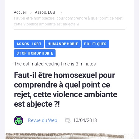
L’association
Accueil
Assos. LGBT
Faut-il être homosexuel pour comprendre à quel point ce rejet,
cette violence ambiante est abjecte ?!
Contenus litigieux
Nous soutenir
ASSOS. LGBT
HUMANOPHOBIE
POLITIQUES
STOP HOMOPHOBIE
Boutique
The estimated reading time is 3 minutes
Partenaires
Faut-il être homosexuel pour
comprendre à quel point ce
Contacts
rejet, cette violence ambiante
est abjecte ?!
Hébergement solidaire
Revue du Web
10/04/2013