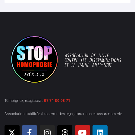
Témoignez, réagissez :
07 71 80 08 71
Association habilitée à recevoir des legs, donations et assurances-vie