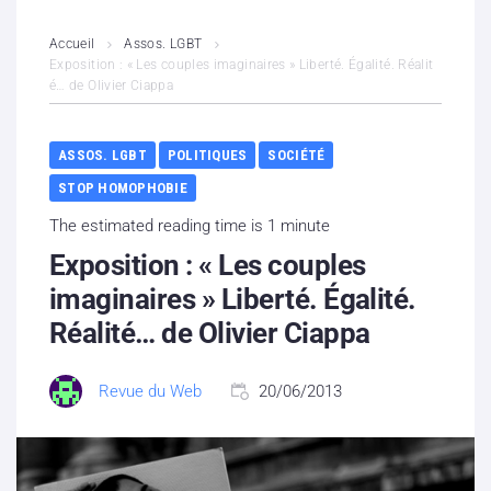
L’association
Accueil
Assos. LGBT
Exposition : « Les couples imaginaires » Liberté. Égalité. Réalit
é… de Olivier Ciappa
Contenus litigieux
Nous soutenir
ASSOS. LGBT
POLITIQUES
SOCIÉTÉ
STOP HOMOPHOBIE
Boutique
The estimated reading time is 1 minute
Partenaires
Exposition : « Les couples
imaginaires » Liberté. Égalité.
Contacts
Réalité… de Olivier Ciappa
Hébergement solidaire
Revue du Web
20/06/2013