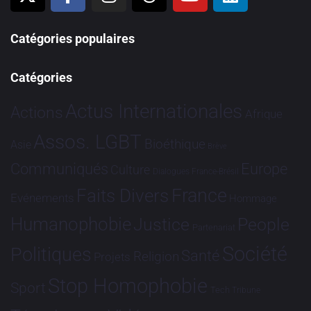
Catégories populaires
Catégories
Actus Internationales
Actions
Afrique
Assos. LGBT
Bioéthique
Asie
Brève
Communiqués
Europe
Culture
Dialogues France-Brésil
France
Faits Divers
Evénements
Hommage
Humanophobie
Justice
People
Partenariat
Société
Politiques
Santé
Religion
Projets
Stop Homophobie
Sport
Tech
Tribune